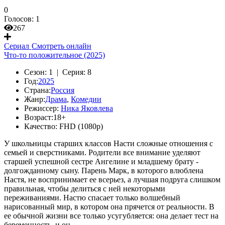
0
Голосов:
1
267
Сериал
Смотреть онлайн
Что-то положительное (2025)
Сезон:
1 |
Серия:
8
Год:
2025
Страна:
Россия
Жанр:
Драма
,
Комедии
Режиссер:
Ника Яковлева
Возраст:
18+
Качество:
FHD (1080p)
У школьницы старших классов Насти сложные отношения с
семьей и сверстниками. Родители все внимание уделяют
старшей успешной сестре Ангелине и младшему брату -
долгожданному сыну. Парень Марк, в которого влюблена
Настя, не воспринимает ее всерьез, а лучшая подруга слишком
правильная, чтобы делиться с ней некоторыми
переживаниями. Настю спасает только волшебный
нарисованный мир, в котором она прячется от реальности. В
ее обычной жизни все только усугубляется: она делает тест на
беременность, и он