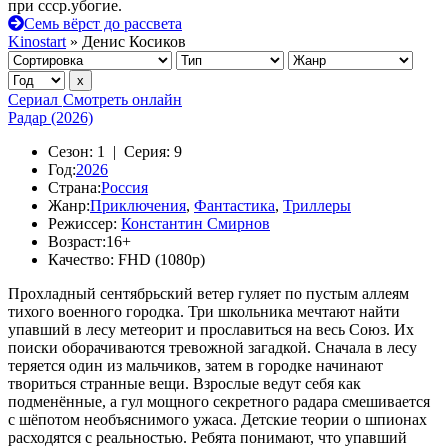
при ссср.убогие.
Семь вёрст до рассвета
Kinostart
» Денис Косиков
Сериал
Смотреть онлайн
Радар (2026)
Сезон:
1 |
Серия:
9
Год:
2026
Страна:
Россия
Жанр:
Приключения
,
Фантастика
,
Триллеры
Режиссер:
Константин Смирнов
Возраст:
16+
Качество:
FHD (1080p)
Прохладный сентябрьский ветер гуляет по пустым аллеям
тихого военного городка. Три школьника мечтают найти
упавший в лесу метеорит и прославиться на весь Союз. Их
поиски оборачиваются тревожной загадкой. Сначала в лесу
теряется один из мальчиков, затем в городке начинают
твориться странные вещи. Взрослые ведут себя как
подменённые, а гул мощного секретного радара смешивается
с шёпотом необъяснимого ужаса. Детские теории о шпионах
расходятся с реальностью. Ребята понимают, что упавший