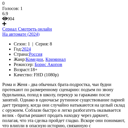
0
Голосов:
1
6.9
904
Сериал
Смотреть онлайн
На автомате (2024)
Сезон:
1 |
Серия:
8
Год:
2024
Страна:
Россия
Жанр:
Комедии
,
Криминал
Режиссер:
Борис Акопов
Возраст:
18+
Качество:
FHD (1080p)
Рома и Женя - два обычных брата-подростка, чьи будни
протекают по размеренному сценарию: подъем по звону
будильника, поход в школу, перекур за гаражами после
занятий. Однако в одночасье рутинное существование парней
дает трещину, когда они случайно натыкаются на целый склад
с оружием. Соблазн быстро и легко разбогатеть оказывается
велик - братья решают продать находку через даркнет,
полагая, что эта сделка пройдет гладко. Вскоре они понимают,
что влипли в опасную историю, связанную с