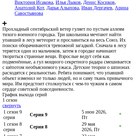
Виктория Исакова
,
Илья Лыков
,
Денис Косиков
,
Анатолий Кот
,
Дарья Алыпова
,
Иван Дергачев
,
Арина
Савостьянова
Прохладный сентябрьский ветер гуляет по пустым аллеям
тихого военного городка. Три школьника мечтают найти
упавший в лесу метеорит и прославиться на весь Союз. Их
поиски оборачиваются тревожной загадкой. Сначала в лесу
теряется один из мальчиков, затем в городке начинают
твориться странные вещи. Взрослые ведут себя как
подменённые, а гул мощного секретного радара смешивается
с шёпотом необъяснимого ужаса. Детские теории о шпионах
расходятся с реальностью. Ребята понимают, что упавший
объект изменил не только людей, но и саму ткань привычного
мира. Им предстоит столкнуться с чем-то чужим в самом
сердце советской повседневности.
График выхода серий
1 сезон
свернуть
1 сезон 9
5 июн 2026,
Серия 9
*
серия
Пт
1 сезон 8
29 мая
Серия 8
*
серия
2026, Пт