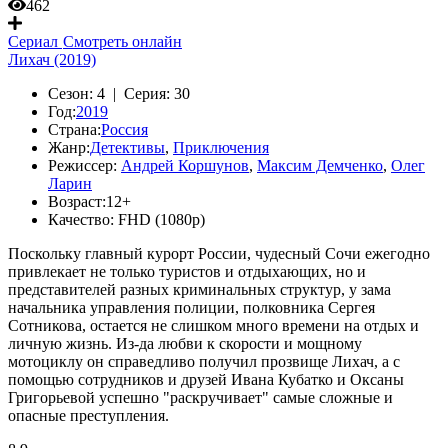
462
Сериал
Смотреть онлайн
Лихач (2019)
Сезон:
4 |
Серия:
30
Год:
2019
Страна:
Россия
Жанр:
Детективы
,
Приключения
Режиссер:
Андрей Коршунов
,
Максим Демченко
,
Олег
Ларин
Возраст:
12+
Качество:
FHD (1080p)
Поскольку главный курорт России, чудесный Сочи ежегодно
привлекает не только туристов и отдыхающих, но и
представителей разных криминальных структур, у зама
начальника управления полиции, полковника Сергея
Сотникова, остается не слишком много времени на отдых и
личную жизнь. Из-да любви к скорости и мощному
мотоциклу он справедливо получил прозвище Лихач, а с
помощью сотрудников и друзей Ивана Кубатко и Оксаны
Григорьевой успешно "раскручивает" самые сложные и
опасные преступления.