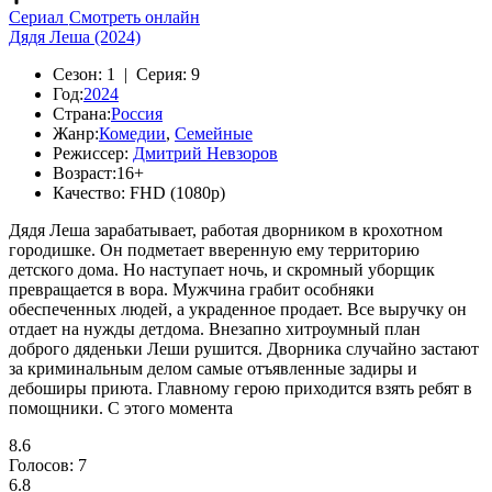
Сериал
Смотреть онлайн
Дядя Леша (2024)
Сезон:
1 |
Серия:
9
Год:
2024
Страна:
Россия
Жанр:
Комедии
,
Семейные
Режиссер:
Дмитрий Невзоров
Возраст:
16+
Качество:
FHD (1080p)
Дядя Леша зарабатывает, работая дворником в крохотном
городишке. Он подметает вверенную ему территорию
детского дома. Но наступает ночь, и скромный уборщик
превращается в вора. Мужчина грабит особняки
обеспеченных людей, а украденное продает. Все выручку он
отдает на нужды детдома. Внезапно хитроумный план
доброго дяденьки Леши рушится. Дворника случайно застают
за криминальным делом самые отъявленные задиры и
дебоширы приюта. Главному герою приходится взять ребят в
помощники. С этого момента
8.6
Голосов:
7
6.8