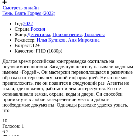
Смотреть онлайн
Тень. Взять Гордея (2022)
Год:
2022
Страна:
Россия
Жанр:
Детективы
,
Приключения
,
Триллеры
Режиссер:
Илья Куликов
,
Аня Мирохина
Возраст:
12+
Качество:
FHD (1080p)
Долгое время российская контрразведка охотилась на
неуловимого шпиона. Загадочную персону называли кодовым
именем «Гордей». Он мастерски перевоплощался в различные
образы и интересовался разной информацией. Никто не мог
предположить, где он появится в следующий раз. Агенты не
знали, где он живет, работает и чем интересуется. Его не
останавливали замки, охрана, коды и двери. Он способен
проникнуть в любое засекреченное место и добыть
необходимые документы. Однажды разведке удается узнать,
что
10
Голосов:
1
6.2