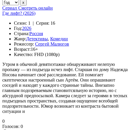
Сериал
Смотреть онлайн
Где лифт? (2026)
Сезон:
1 |
Серия:
16
Год:
2026
Страна:
Россия
Жанр:
Детективы
,
Комедии
Режиссер:
Сергей Малюгов
Возраст:
16+
Качество:
FHD (1080p)
Утром в обычной девятиэтажке обнаруживают нелепую
пропажу — из подъезда исчез лифт. Старшая по дому Надежда
Носова начинает своё расследование. Ей помогает
скептически настроенный сын Артём. Они опрашивают
соседей и находят у каждого странные тайны. Внезапно
главным подозреваемым становитсяльную историю, но с
абсурдной предпосылкой. Камера следует за героями в тесных
подъездных пространствах, создавая ощущение всеобщей
подозрительности. Юмор возникает из контраста бытовой
ситуации и
0
Голосов:
0