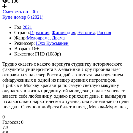
1 106
Смотреть онлайн
Купе номер 6 (2021)
Год:
2021
Страна:
Германия
,
Финляндия
,
Эстония
,
Россия
Жанр:
Мелодрама
,
Драма
Режиссер:
Юхо Куосманен
Возраст:
16+
Качество:
FHD (1080p)
Трудно сказать с какого перепуга студентку исторического
факультета университета в Хельсинки Лору пробила идея
отправиться на север России, дабы заняться там изучением
обнаруженных в одной из пещер древних петроглифов.
Прибыв в Москву красавица по самую светлую макушку
окунается в жизнь продвинутой молодежи, и даже успевает
завести себе любовницу, однако приходит день, и вынырнув
из алкогольно-наркотического тумана, она вспоминает о цели
поездки. Срочно приобретя билет в поезд Москва-Мурманск,
0
Голосов:
0
7.3
6.8