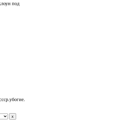
 клоун под
ссср.убогие.