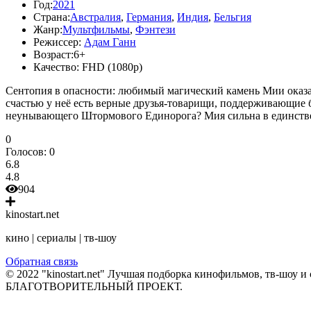
Год:
2021
Страна:
Австралия
,
Германия
,
Индия
,
Бельгия
Жанр:
Мультфильмы
,
Фэнтези
Режиссер:
Адам Ганн
Возраст:
6+
Качество:
FHD (1080p)
Сентопия в опасности: любимый магический камень Мии оказал
счастью у неё есть верные друзья-товарищи, поддерживающие 
неунывающего Штормового Единорога? Мия сильна в единстве 
0
Голосов:
0
6.8
4.8
904
kinostart.net
кино | сериалы | тв-шоу
Обратная связь
© 2022 "kinostart.net" Лучшая подборка кинофильмов, тв-шоу и 
БЛАГОТВОРИТЕЛЬНЫЙ ПРОЕКТ.