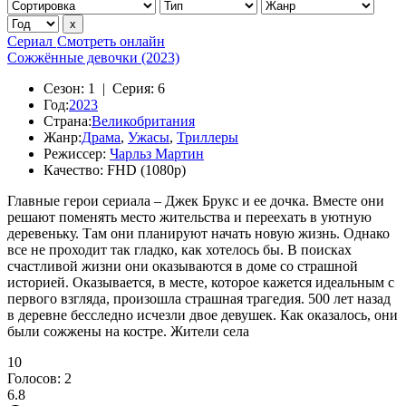
Сериал
Смотреть онлайн
Сожжённые девочки (2023)
Сезон:
1 |
Серия:
6
Год:
2023
Страна:
Великобритания
Жанр:
Драма
,
Ужасы
,
Триллеры
Режиссер:
Чарльз Мартин
Качество:
FHD (1080p)
Главные герои сериала – Джек Брукс и ее дочка. Вместе они
решают поменять место жительства и переехать в уютную
деревеньку. Там они планируют начать новую жизнь. Однако
все не проходит так гладко, как хотелось бы. В поисках
счастливой жизни они оказываются в доме со страшной
историей. Оказывается, в месте, которое кажется идеальным с
первого взгляда, произошла страшная трагедия. 500 лет назад
в деревне бесследно исчезли двое девушек. Как оказалось, они
были сожжены на костре. Жители села
10
Голосов:
2
6.8