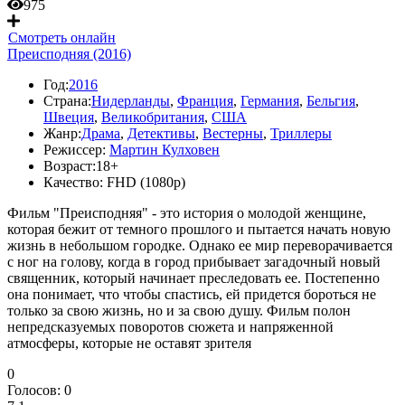
975
Смотреть онлайн
Преисподняя (2016)
Год:
2016
Страна:
Нидерланды
,
Франция
,
Германия
,
Бельгия
,
Швеция
,
Великобритания
,
США
Жанр:
Драма
,
Детективы
,
Вестерны
,
Триллеры
Режиссер:
Мартин Кулховен
Возраст:
18+
Качество:
FHD (1080p)
Фильм "Преисподняя" - это история о молодой женщине,
которая бежит от темного прошлого и пытается начать новую
жизнь в небольшом городке. Однако ее мир переворачивается
с ног на голову, когда в город прибывает загадочный новый
священник, который начинает преследовать ее. Постепенно
она понимает, что чтобы спастись, ей придется бороться не
только за свою жизнь, но и за свою душу. Фильм полон
непредсказуемых поворотов сюжета и напряженной
атмосферы, которые не оставят зрителя
0
Голосов:
0