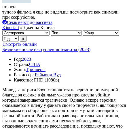
никита
тупого фильма я ещё не видел.вы посмотрите как снимали
при ссср.убогие.
Семь вёрст до рассвета
Kinostart
» Дженна Кэнелл
Смотреть онлайн
Безликие после наступления темноты (2023)
Год:
2023
Страна:
США
Жанр:
Триллеры
Режиссер:
Рэймонд Вуд
Качество:
FHD (1080p)
Молодая актриса Боуи становится невероятно популярной
благодаря съёмке в фильме ужасов про клоуна убийцу,
который завершается трагически. Однако вскоре героиня
оказывается в плену у фаната своего творчества, являющегося
маньяком и собирающегося повторить жуткий сценарий в
реальной жизни. Работники правоохранительных органов,
вызванные родственниками несчастной девушки,
отказываются начинать расследование, поскольку знают, что