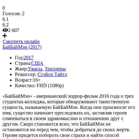
0
Голосов:
2
6.1
6.2
2 607
Смотреть онлайн
БайБайМэн (2017)
Год:
2017
Страна:
США
Жанр:
Ужасы
,
Триллеры
Режиссер:
Стэйси Тайтл
Возраст:
16+
Качество:
FHD (1080p)
«БайБайМэн» - американский хоррор-фильм 2016 года о трех
студентах-колледжа, которые обнаруживают таинственную
сущность, называемую БайБайМэн. Когда они произносят его
имя, существо начинает преследовать их, заставляя героев
сомневаться в своем здравомыслии и отношениях друг с
другом. Скоро становится ясно, что БайБайМэн не
остановится ни перед чем, чтобы добраться до своих жертв.
Героям придется побороть свои страхи и найти способ