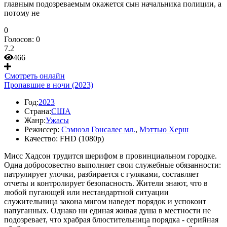
главным подозреваемым окажется сын начальника полиции, а
потому не
0
Голосов:
0
7.2
466
Смотреть онлайн
Пропавшие в ночи (2023)
Год:
2023
Страна:
США
Жанр:
Ужасы
Режиссер:
Сэмюэл Гонсалес мл.
,
Мэттью Херш
Качество:
FHD (1080p)
Мисс Хадсон трудится шерифом в провинциальном городке.
Одна добросовестно выполняет свои служебные обязанности:
патрулирует улочки, разбирается с гуляками, составляет
отчеты и контролирует безопасность. Жители знают, что в
любой пугающей или нестандартной ситуации
служительница закона мигом наведет порядок и успокоит
напуганных. Однако ни единая живая душа в местности не
подозревает, что храбрая блюстительница порядка - серийная