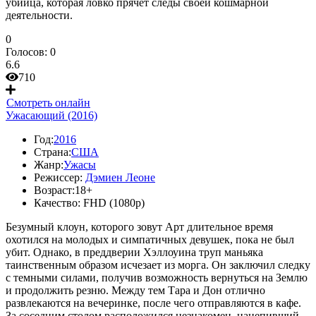
убийца, которая ловко прячет следы своей кошмарной
деятельности.
0
Голосов:
0
6.6
710
Смотреть онлайн
Ужасающий (2016)
Год:
2016
Страна:
США
Жанр:
Ужасы
Режиссер:
Дэмиен Леоне
Возраст:
18+
Качество:
FHD (1080p)
Безумный клоун, которого зовут Арт длительное время
охотился на молодых и симпатичных девушек, пока не был
убит. Однако, в преддверии Хэллоуина труп маньяка
таинственным образом исчезает из морга. Он заключил следку
с темными силами, получив возможность вернуться на Землю
и продолжить резню. Между тем Тара и Дон отлично
развлекаются на вечеринке, после чего отправляются в кафе.
За соседним столом расположился незнакомец, нацепивший