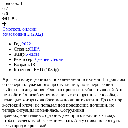
Голосов:
1
6.7
6.6
1 392
Смотреть онлайн
Ужасающий 2 (2022)
Год:
2022
Страна:
США
Жанр:
Ужасы
Режиссер:
Дэмиен Леоне
Возраст:
18
Качество:
FHD (1080p)
Арт - это клоун-убийца с покалеченной психикой. В прошлом
он совершил уже много преступлений, но теперь решил
выйти на охоту вновь. Однако просто так убивать людей Арт
не любит. Он изобретает все новые изощренные способы, с
помощью которых любого можно лишить жизни. До сих пор
жестокий клоун не попадал под подозрение полиции, но
теперь ситуация изменилась. Сотрудники
правоохранительных органов уже приготовились к тому,
чтобы всяческим образом помешать Арту снова повергнуть
весь город в кровавый