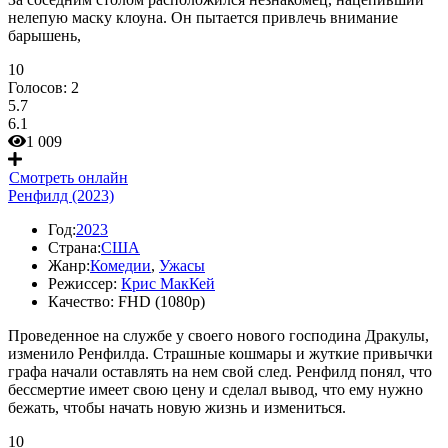
нелепую маску клоуна. Он пытается привлечь внимание
барышень,
10
Голосов:
2
5.7
6.1
1 009
Смотреть онлайн
Ренфилд (2023)
Год:
2023
Страна:
США
Жанр:
Комедии
,
Ужасы
Режиссер:
Крис МакКей
Качество:
FHD (1080p)
Проведенное на службе у своего нового господина Дракулы,
изменило Ренфилда. Страшные кошмары и жуткие привычки
графа начали оставлять на нем свой след. Ренфилд понял, что
бессмертие имеет свою цену и сделал вывод, что ему нужно
бежать, чтобы начать новую жизнь и измениться.
10