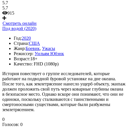
5.7
5.7
915
Смотреть онлайн
Под водой (2020)
Год:
2020
Страна:
США
Жанр:
Боевик
,
Ужасы
Режиссер:
Уильям Юбэнк
Возраст:
18+
Качество:
FHD (1080p)
История повествует о группе исследователей, которые
работают на подводной буровой установке на дне океана.
После того, как землетрясение нанесло ущерб объекту, экипаж
должен проложить свой путь через коварные глубины океана
в безопасное место. Однако вскоре они понимают, что они не
одиноки, поскольку сталкиваются с таинственными и
смертоносными существами, которые были разбужены
землетрясением.
0
Голосов:
0