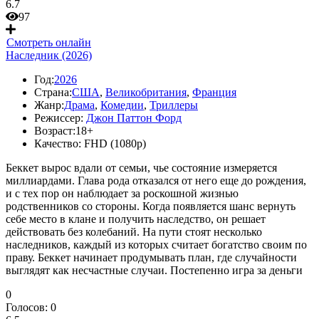
6.7
97
Смотреть онлайн
Наследник (2026)
Год:
2026
Страна:
США
,
Великобритания
,
Франция
Жанр:
Драма
,
Комедии
,
Триллеры
Режиссер:
Джон Паттон Форд
Возраст:
18+
Качество:
FHD (1080p)
Беккет вырос вдали от семьи, чье состояние измеряется
миллиардами. Глава рода отказался от него еще до рождения,
и с тех пор он наблюдает за роскошной жизнью
родственников со стороны. Когда появляется шанс вернуть
себе место в клане и получить наследство, он решает
действовать без колебаний. На пути стоят несколько
наследников, каждый из которых считает богатство своим по
праву. Беккет начинает продумывать план, где случайности
выглядят как несчастные случаи. Постепенно игра за деньги
0
Голосов:
0