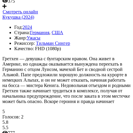
375
Смотреть онлайн
Кукушка (2024)
Год:
2024
Страна:
Германия
,
США
Жанр:
Ужасы
Режиссер:
Тильман Сингер
Качество:
FHD (1080p)
Гретхен — девушка с бунтарским нравом. Она живет в
Америке, но однажды оказывается вынуждена переехать в
Германию с отцом Луисом, мачехой Бет и сводной сестрой
Альмой. Папе предложили хорошую должность на курорте в
немецких Альпах, и он не может отказать, начиная работать
на босса — мистера Кенига. Недовольная отъездом и родными
Гретхен также начинает трудиться в комплексе, получая от
начальника предупреждение, что после заката в этом местечке
может быть опасно. Вскоре героиня и правда начинает
5
Голосов:
2
5.8
5.5
777