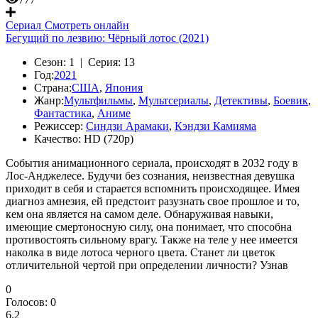
Сериал
Смотреть онлайн
Бегущий по лезвию: Чёрный лотос (2021)
Сезон:
1 |
Серия:
13
Год:
2021
Страна:
США
,
Япония
Жанр:
Мультфильмы
,
Мультсериалы
,
Детективы
,
Боевик
,
Фантастика
,
Аниме
Режиссер:
Синдзи Арамаки
,
Кэндзи Камияма
Качество:
HD (720p)
События анимационного сериала, происходят в 2032 году в
Лос-Анджелесе. Будучи без сознания, неизвестная девушка
приходит в себя и старается вспомнить происходящее. Имея
диагноз амнезия, ей предстоит разузнать свое прошлое и то,
кем она является на самом деле. Обнаруживая навыки,
имеющие смертоносную силу, она понимает, что способна
противостоять сильному врагу. Также на теле у нее имеется
наколка в виде лотоса черного цвета. Станет ли цветок
отличительной чертой при определении личности? Узнав
0
Голосов:
0
6.2