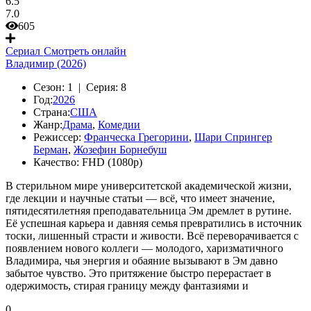
6.5
7.0
605
Сериал
Смотреть онлайн
Владимир (2026)
Сезон:
1 |
Серия:
8
Год:
2026
Страна:
США
Жанр:
Драма
,
Комедии
Режиссер:
Франческа Грегорини
,
Шари Спрингер
Берман
,
Жозефин Борнебуш
Качество:
FHD (1080p)
В стерильном мире университетской академической жизни,
где лекции и научные статьи — всё, что имеет значение,
пятидесятилетняя преподавательница Эм дремлет в рутине.
Её успешная карьера и давняя семья превратились в источник
тоски, лишенный страсти и живости. Всё переворачивается с
появлением нового коллеги — молодого, харизматичного
Владимира, чья энергия и обаяние вызывают в Эм давно
забытое чувство. Это притяжение быстро перерастает в
одержимость, стирая границу между фантазиями и
0