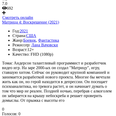
7.0
692
Смотреть онлайн
Матрица 4: Воскрешение (2021)
Год:
2021
Страна:
США
Жанр:
Боевик
,
Фантастика
Режиссер:
Лана Вачовски
Возраст:
12+
Качество:
FHD (1080p)
Томас Андерсон талантливый программист и разработчик
видео игр. На заре 2000-ых он создал "Матрицу", игру,
ставшую хитом. Сейчас он руководит крупной компанией и
занимается разработкой нового проекта. Многие бы мечтали
жить как он, но герой находится в депрессии. Он посещает
психоаналитика, но тревога растет, и он начинает думать о
том что мир не реален. Поздней ночью, перебрав с алкоголем
он забирается на крышу небоскреба и решает проверить
домыслы. От прыжка с высоты его
0
Голосов:
0