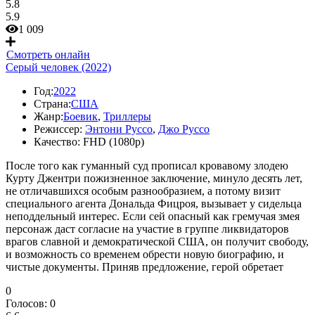
5.8
5.9
1 009
Смотреть онлайн
Серый человек (2022)
Год:
2022
Страна:
США
Жанр:
Боевик
,
Триллеры
Режиссер:
Энтони Руссо
,
Джо Руссо
Качество:
FHD (1080p)
После того как гуманный суд прописал кровавому злодею
Курту Джентри пожизненное заключение, минуло десять лет,
не отличавшихся особым разнообразием, а потому визит
специального агента Дональда Фицроя, вызывает у сидельца
неподдельный интерес. Если сей опасный как гремучая змея
персонаж даст согласие на участие в группе ликвидаторов
врагов славной и демократической США, он получит свободу,
и возможность со временем обрести новую биографию, и
чистые документы. Приняв предложение, герой обретает
0
Голосов:
0