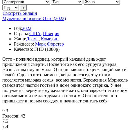
Смотреть онлайн
Мужчина по имени Отто (2022)
Год:
2022
Страна:
США
,
Швеция
Жанр:
Драма
,
Комедии
Режиссер:
Марк Форстер
Качество:
FHD (1080p)
Отто - пожилой вдовец, который каждый день ждет
приближения смерти. После того как его супруга умерла,
жизнь стала ему не мила. Отто ненавидит окружающий мир и
людей. Однако в тот момент, когда по соседству с ним
поселяется молодая семья, все меняется. Беременная Морисоль
становится частой гостьей в доме одинокого старика. У нее
получается вернуть ему желание жить, она заряжает его своим
оптимизмом и не дает думать о плохом. Отто постепенно
привыкает к новым соседям и начинает считать себя
9.3
Голосов:
42
7.5
7.4