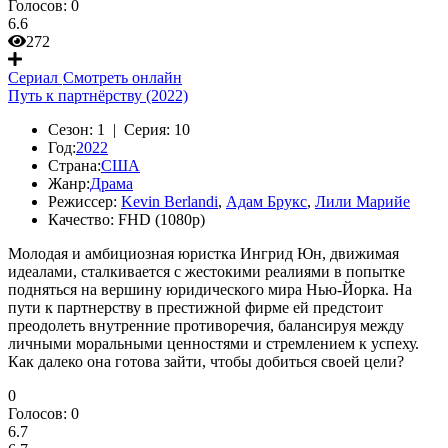
Голосов:
0
6.6
272
Сериал
Смотреть онлайн
Путь к партнёрству (2022)
Сезон:
1 |
Серия:
10
Год:
2022
Страна:
США
Жанр:
Драма
Режиссер:
Kevin Berlandi
,
Адам Брукс
,
Лили Марийе
Качество:
FHD (1080p)
Молодая и амбициозная юристка Ингрид Юн, движимая
идеалами, сталкивается с жестокими реалиями в попытке
подняться на вершину юридического мира Нью-Йорка. На
пути к партнерству в престижной фирме ей предстоит
преодолеть внутренние противоречия, балансируя между
личными моральными ценностями и стремлением к успеху.
Как далеко она готова зайти, чтобы добиться своей цели?
0
Голосов:
0
6.7