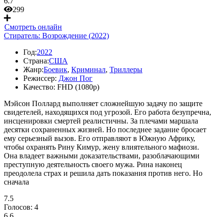
6.7
299
Смотреть онлайн
Стиратель: Возрождение (2022)
Год:
2022
Страна:
США
Жанр:
Боевик
,
Криминал
,
Триллеры
Режиссер:
Джон Пог
Качество:
FHD (1080p)
Мэйсон Поллард выполняет сложнейшую задачу по защите
свидетелей, находящихся под угрозой. Его работа безупречна,
инсценировки смертей реалистичны. За плечами маршала
десятки сохраненных жизней. Но последнее задание бросает
ему серьезный вызов. Его отправляют в Южную Африку,
чтобы охранять Рину Кимур, жену влиятельного мафиози.
Она владеет важными доказательствами, разоблачающими
преступную деятельность своего мужа. Рина наконец
преодолела страх и решила дать показания против него. Но
сначала
7.5
Голосов:
4
6.6