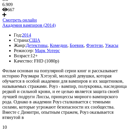
6.909
667
Смотреть онлайн
Академия вампиров (2014)
Год:
2014
Страна:
США
Жанр:
Детективы
,
Комедии
,
Боевик
,
Фэнтези
,
Ужасы
Режиссер:
Марк Уотерс
Возраст:
12+
Качество:
FHD (1080p)
Фильм основан на популярной серии книг и рассказывает
историю Роузмари Хэтэуэй, молодой девушки, которая
обучается в особой академии для вампиров и их защитников,
называемых стражами. Роуз - вампир, полукровка, наследница
редкой и сильной крови, и ее целью является защита своей
лучшей подруги Лиссы, принцессы мирного вампирского
рода. Однако в академии Роуз сталкивается с темными
силами, которые угрожают безопасности их сообщества.
Вместе с Димитри, опытным стражем, Роуз оказывается
втянутой в
10