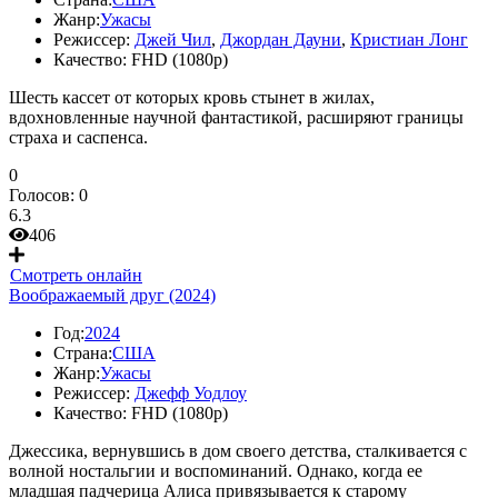
Жанр:
Ужасы
Режиссер:
Джей Чил
,
Джордан Дауни
,
Кристиан Лонг
Качество:
FHD (1080p)
Шесть кассет от которых кровь стынет в жилах,
вдохновленные научной фантастикой, расширяют границы
страха и саспенса.
0
Голосов:
0
6.3
406
Смотреть онлайн
Воображаемый друг (2024)
Год:
2024
Страна:
США
Жанр:
Ужасы
Режиссер:
Джефф Уодлоу
Качество:
FHD (1080p)
Джессика, вернувшись в дом своего детства, сталкивается с
волной ностальгии и воспоминаний. Однако, когда ее
младшая падчерица Алиса привязывается к старому