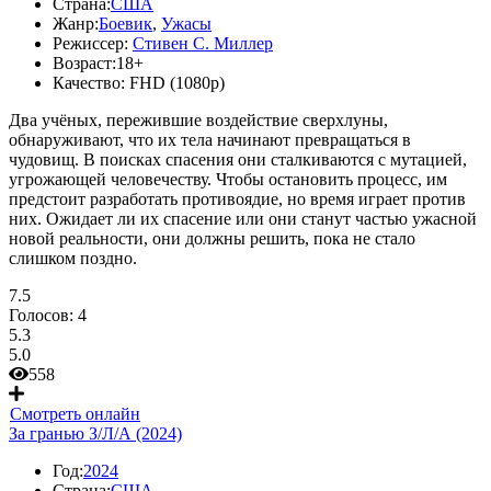
Страна:
США
Жанр:
Боевик
,
Ужасы
Режиссер:
Стивен С. Миллер
Возраст:
18+
Качество:
FHD (1080p)
Два учёных, пережившие воздействие сверхлуны,
обнаруживают, что их тела начинают превращаться в
чудовищ. В поисках спасения они сталкиваются с мутацией,
угрожающей человечеству. Чтобы остановить процесс, им
предстоит разработать противоядие, но время играет против
них. Ожидает ли их спасение или они станут частью ужасной
новой реальности, они должны решить, пока не стало
слишком поздно.
7.5
Голосов:
4
5.3
5.0
558
Смотреть онлайн
За гранью З/Л/А (2024)
Год:
2024
Страна:
США