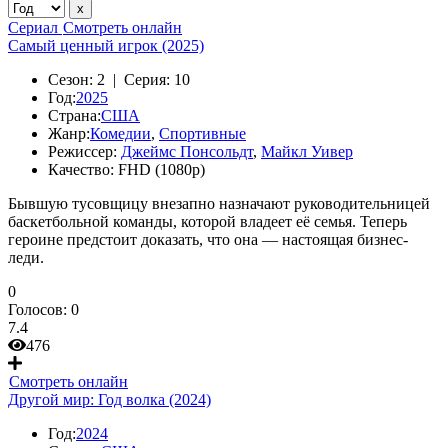
Сериал
Смотреть онлайн
Самый ценный игрок (2025)
Сезон:
2 |
Серия:
10
Год:
2025
Страна:
США
Жанр:
Комедии
,
Спортивные
Режиссер:
Джеймс Понсольдт
,
Майкл Уивер
Качество:
FHD (1080p)
Бывшую тусовщицу внезапно назначают руководительницей
баскетбольной команды, которой владеет её семья. Теперь
героине предстоит доказать, что она — настоящая бизнес-
леди.
0
Голосов:
0
7.4
476
Смотреть онлайн
Другой мир: Год волка (2024)
Год:
2024