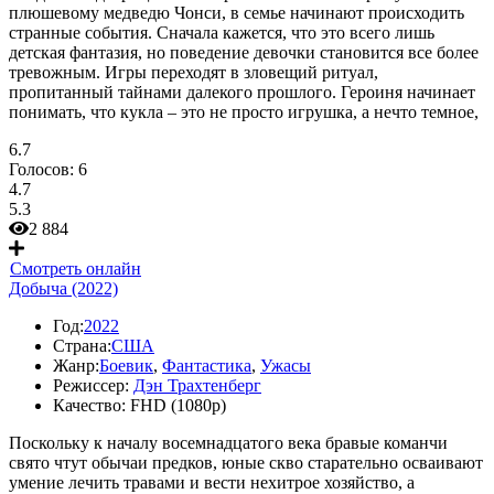
плюшевому медведю Чонси, в семье начинают происходить
странные события. Сначала кажется, что это всего лишь
детская фантазия, но поведение девочки становится все более
тревожным. Игры переходят в зловещий ритуал,
пропитанный тайнами далекого прошлого. Героиня начинает
понимать, что кукла – это не просто игрушка, а нечто темное,
6.7
Голосов:
6
4.7
5.3
2 884
Смотреть онлайн
Добыча (2022)
Год:
2022
Страна:
США
Жанр:
Боевик
,
Фантастика
,
Ужасы
Режиссер:
Дэн Трахтенберг
Качество:
FHD (1080p)
Поскольку к началу восемнадцатого века бравые команчи
свято чтут обычаи предков, юные скво старательно осваивают
умение лечить травами и вести нехитрое хозяйство, а