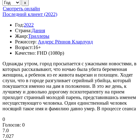
Смотреть онлайн
Последний клиент (2022)
Год:
2022
Страна:
Дания
Жанр:
Триллеры
Режиссер:
Андерс Рённов Кларлунд
Возраст:
16+
Качество:
FHD (1080p)
Однажды утром, город просыпается с ужасными новостями, в
которых рассказывают, что ночью была убита беременная
женщина, а ребенок из ее живота вырезан и похищен. Ходят
слухи, что в городе разгуливает серийный убийца, который
покушается именно на дам в положении. В это же день, к
лучшему и довольно дорогому психотерапевту на прием
приходит странный молодой парень, представившись именем
несуществующего человека. Один единственный человек
носящий такое имя и фамилию давно умер. В процессе сеанса
0
Голосов:
0
7.0
7.027