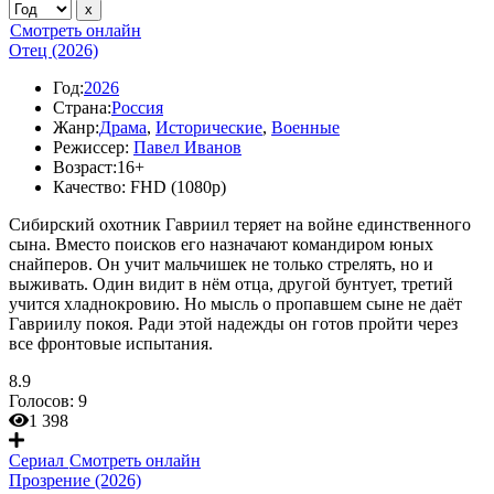
Смотреть онлайн
Отец (2026)
Год:
2026
Страна:
Россия
Жанр:
Драма
,
Исторические
,
Военные
Режиссер:
Павел Иванов
Возраст:
16+
Качество:
FHD (1080p)
Сибирский охотник Гавриил теряет на войне единственного
сына. Вместо поисков его назначают командиром юных
снайперов. Он учит мальчишек не только стрелять, но и
выживать. Один видит в нём отца, другой бунтует, третий
учится хладнокровию. Но мысль о пропавшем сыне не даёт
Гавриилу покоя. Ради этой надежды он готов пройти через
все фронтовые испытания.
8.9
Голосов:
9
1 398
Сериал
Смотреть онлайн
Прозрение (2026)