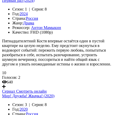
Первый раз (2024)
Сезон:
1 |
Серия:
8
Год:
2024
Страна:
Россия
Жанр:
Драма
Режиссер:
Антон Мамыкин
Качество:
FHD (1080p)
Пятнадцатилетний Костя впервые остаётся один в пустой
квартире на целую неделю. Ему предстоит окунуться в
водоворот событий: пережить первую любовь, попытаться
разобраться в себе, испытать разочарование, устроить
шумную вечеринку, поссориться и найти общий язык с
другом и узнать неожиданные истины о жизни и взрослении.
10
Голосов:
2
640
Сериал
Смотреть онлайн
Мир! Дружба! Жвачка! (2020)
Сезон:
3 |
Серия:
8
Год:
2020
Страна:
Россия