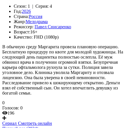
Сезон:
1 |
Серия:
4
Год:
2026
Страна:
Россия
Жанр:
Мелодрама
Режиссер:
Павел Снисаренко
Возраст:
16+
Качество:
FHD (1080p)
В обычную среду Маргарита провела плановую операцию.
Бесплатную процедуру по квоте для молодой художницы. На
следующий день пациентка полностью ослепла. Её муж
обвинил врача в получении огромной взятки. Безупречная
карьера офтальмолога рухнула за сутки. Полиция завела
уголовное дело. Клиника уволила Маргариту и отозвала
лицензию. Она была уверена в своей невиновности.
Расследование привело к шокирующему открытию. Деньги
взял её собственный сын. Он хотел впечатлить девушку из
богатой семьи.
0
Голосов:
0
196
Сериал
Смотреть онлайн