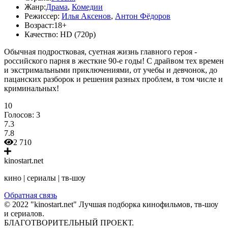
Жанр:
Драма
,
Комедии
Режиссер:
Илья Аксенов
,
Антон Фёдоров
Возраст:
18+
Качество:
HD (720p)
Обычная подростковая, суетная жизнь главного героя -
российского парня в жесткие 90-е годы! С драйвом тех времен
и экстримальными приключениями, от учебы и девчонок, до
пацанских разборок и решения разных проблем, в том числе и
криминальных!
10
Голосов:
3
7.3
7.8
2 710
kinostart.net
кино | сериалы | тв-шоу
Обратная связь
© 2022 "kinostart.net" Лучшая подборка кинофильмов, тв-шоу
и сериалов.
БЛАГОТВОРИТЕЛЬНЫЙ ПРОЕКТ.