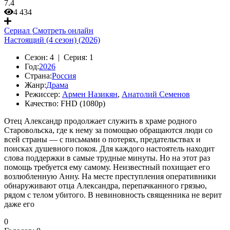
7.4
4 434
Сериал
Смотреть онлайн
Настоящий (4 сезон) (2026)
Сезон:
4 |
Серия:
1
Год:
2026
Страна:
Россия
Жанр:
Драма
Режиссер:
Армен Назикян
,
Анатолий Семенов
Качество:
FHD (1080p)
Отец Александр продолжает служить в храме родного
Старовольска, где к нему за помощью обращаются люди со
всей страны — с письмами о потерях, предательствах и
поисках душевного покоя. Для каждого настоятель находит
слова поддержки в самые трудные минуты. Но на этот раз
помощь требуется ему самому. Неизвестный похищает его
возлюбленную Анну. На месте преступления оперативники
обнаруживают отца Александра, перепачканного грязью,
рядом с телом убитого. В невиновность священника не верит
даже его
0