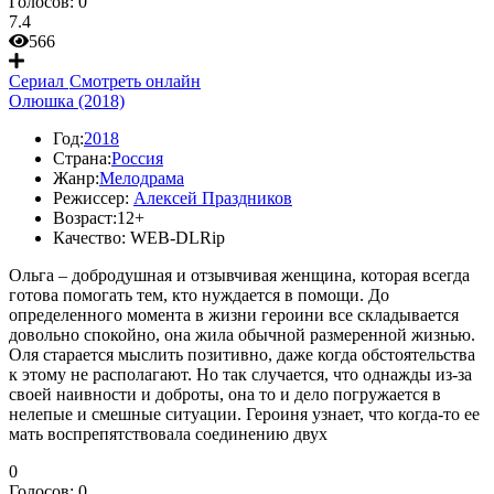
Голосов:
0
7.4
566
Сериал
Смотреть онлайн
Олюшка (2018)
Год:
2018
Страна:
Россия
Жанр:
Мелодрама
Режиссер:
Алексей Праздников
Возраст:
12+
Качество:
WEB-DLRip
Ольга – добродушная и отзывчивая женщина, которая всегда
готова помогать тем, кто нуждается в помощи. До
определенного момента в жизни героини все складывается
довольно спокойно, она жила обычной размеренной жизнью.
Оля старается мыслить позитивно, даже когда обстоятельства
к этому не располагают. Но так случается, что однажды из-за
своей наивности и доброты, она то и дело погружается в
нелепые и смешные ситуации. Героиня узнает, что когда-то ее
мать воспрепятствовала соединению двух
0
Голосов:
0