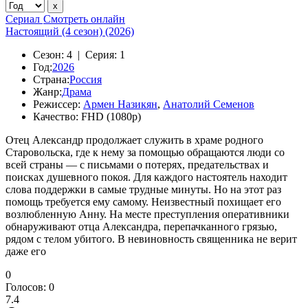
Сериал
Смотреть онлайн
Настоящий (4 сезон) (2026)
Сезон:
4 |
Серия:
1
Год:
2026
Страна:
Россия
Жанр:
Драма
Режиссер:
Армен Назикян
,
Анатолий Семенов
Качество:
FHD (1080p)
Отец Александр продолжает служить в храме родного
Старовольска, где к нему за помощью обращаются люди со
всей страны — с письмами о потерях, предательствах и
поисках душевного покоя. Для каждого настоятель находит
слова поддержки в самые трудные минуты. Но на этот раз
помощь требуется ему самому. Неизвестный похищает его
возлюбленную Анну. На месте преступления оперативники
обнаруживают отца Александра, перепачканного грязью,
рядом с телом убитого. В невиновность священника не верит
даже его
0
Голосов:
0
7.4