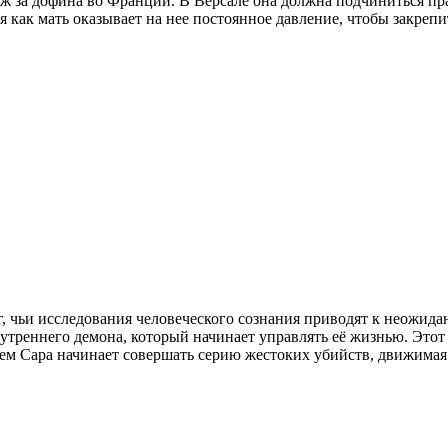
ж за дофина во Франции. В Версале она должна подчиниться п
мя как мать оказывает на нее постоянное давление, чтобы закреп
, чьи исследования человеческого сознания приводят к неожид
треннего демона, который начинает управлять её жизнью. Этот д
ем Сара начинает совершать серию жестоких убийств, движимая