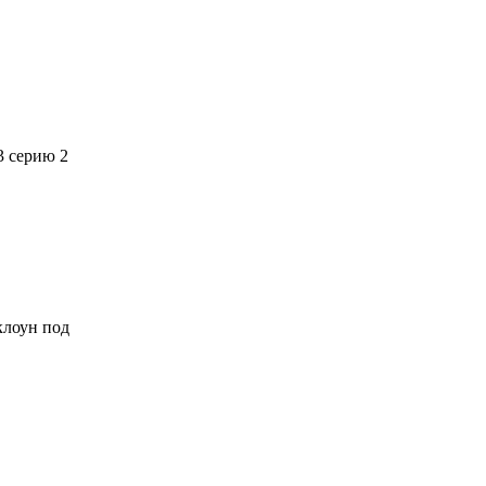
3 серию 2
 клоун под