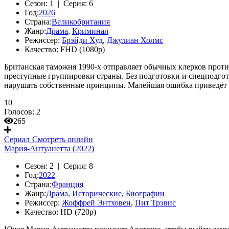
Сезон:
1 |
Серия:
6
Год:
2026
Страна:
Великобритания
Жанр:
Драма
,
Криминал
Режиссер:
Брэйди Худ
,
Джулиан Холмс
Качество:
FHD (1080p)
Британская таможня 1990-х отправляет обычных клерков проти
преступные группировки страны. Без подготовки и спецподгот
нарушать собственные принципы. Малейшая ошибка приведёт к
10
Голосов:
2
265
Сериал
Смотреть онлайн
Мария-Антуанетта (2022)
Сезон:
2 |
Серия:
8
Год:
2022
Страна:
Франция
Жанр:
Драма
,
Исторические
,
Биографии
Режиссер:
Жоффрей Энтховен
,
Пит Трэвис
Качество:
HD (720p)