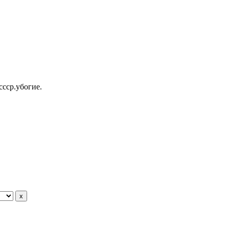
ссср.убогие.