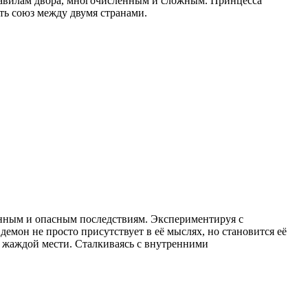
равилам двора, многочисленным и сложным. Принцесса
ить союз между двумя странами.
анным и опасным последствиям. Экспериментируя с
емон не просто присутствует в её мыслях, но становится её
 жаждой мести. Сталкиваясь с внутренними