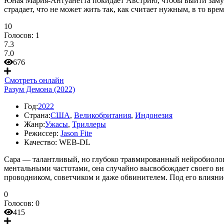
Юная Мария-Антуанетта покидает Австрию, чтобы выйти заму
страдает, что не может жить так, как считает нужным, в то вре
10
Голосов:
1
7.3
7.0
676
Смотреть онлайн
Разум Демона (2022)
Год:
2022
Страна:
США
,
Великобритания
,
Индонезия
Жанр:
Ужасы
,
Триллеры
Режиссер:
Jason Fite
Качество:
WEB-DL
Сара — талантливый, но глубоко травмированный нейробиолог
ментальными частотами, она случайно высвобождает своего вну
проводником, советчиком и даже обвинителем. Под его влияни
0
Голосов:
0
415