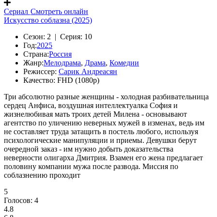
Сериал
Смотреть онлайн
Искусство соблазна (2025)
Сезон:
2 |
Серия:
10
Год:
2025
Страна:
Россия
Жанр:
Мелодрама
,
Драма
,
Комедии
Режиссер:
Сарик Андреасян
Качество:
FHD (1080p)
Три абсолютно разные женщины - холодная разбивательница
сердец Анфиса, воздушная интеллектуалка София и
жизнелюбивая мать троих детей Милена - основывают
агентство по уличению неверных мужей в изменах, ведь им
не составляет труда затащить в постель любого, используя
психологические манипуляции и приемы. Девушки берут
очередной заказ - им нужно добыть доказательства
неверности олигарха Дмитрия. Взамен его жена предлагает
половину компании мужа после развода. Миссия по
соблазнению проходит
5
Голосов:
4
4.8