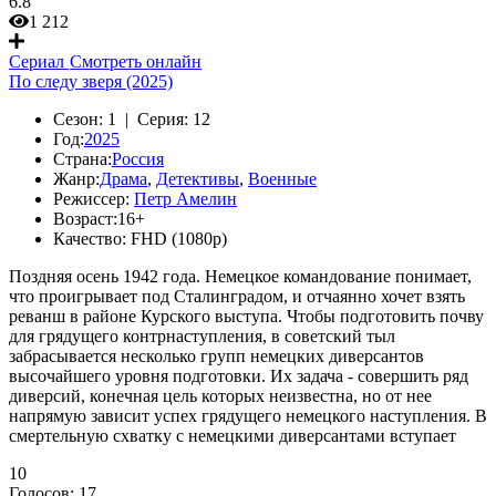
6.8
1 212
Сериал
Смотреть онлайн
По следу зверя (2025)
Сезон:
1 |
Серия:
12
Год:
2025
Страна:
Россия
Жанр:
Драма
,
Детективы
,
Военные
Режиссер:
Петр Амелин
Возраст:
16+
Качество:
FHD (1080p)
Поздняя осень 1942 года. Немецкое командование понимает,
что проигрывает под Сталинградом, и отчаянно хочет взять
реванш в районе Курского выступа. Чтобы подготовить почву
для грядущего контрнаступления, в советский тыл
забрасывается несколько групп немецких диверсантов
высочайшего уровня подготовки. Их задача - совершить ряд
диверсий, конечная цель которых неизвестна, но от нее
напрямую зависит успех грядущего немецкого наступления. В
смертельную схватку с немецкими диверсантами вступает
10
Голосов:
17