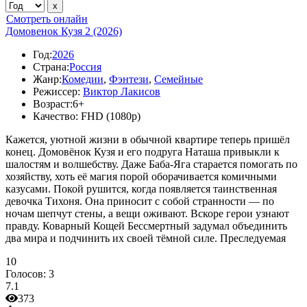
Смотреть онлайн
Домовенок Кузя 2 (2026)
Год:
2026
Страна:
Россия
Жанр:
Комедии
,
Фэнтези
,
Семейные
Режиссер:
Виктор Лакисов
Возраст:
6+
Качество:
FHD (1080p)
Кажется, уютной жизни в обычной квартире теперь пришёл
конец. Домовёнок Кузя и его подруга Наташа привыкли к
шалостям и волшебству. Даже Баба-Яга старается помогать по
хозяйству, хоть её магия порой оборачивается комичными
казусами. Покой рушится, когда появляется таинственная
девочка Тихоня. Она приносит с собой странности — по
ночам шепчут стены, а вещи оживают. Вскоре герои узнают
правду. Коварный Кощей Бессмертный задумал объединить
два мира и подчинить их своей тёмной силе. Преследуемая
10
Голосов:
3
7.1
373