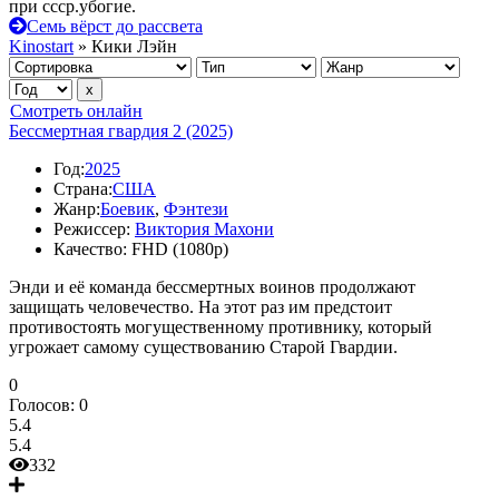
при ссср.убогие.
Семь вёрст до рассвета
Kinostart
» Кики Лэйн
Смотреть онлайн
Бессмертная гвардия 2 (2025)
Год:
2025
Страна:
США
Жанр:
Боевик
,
Фэнтези
Режиссер:
Виктория Махони
Качество:
FHD (1080p)
Энди и её команда бессмертных воинов продолжают
защищать человечество. На этот раз им предстоит
противостоять могущественному противнику, который
угрожает самому существованию Старой Гвардии.
0
Голосов:
0
5.4
5.4
332