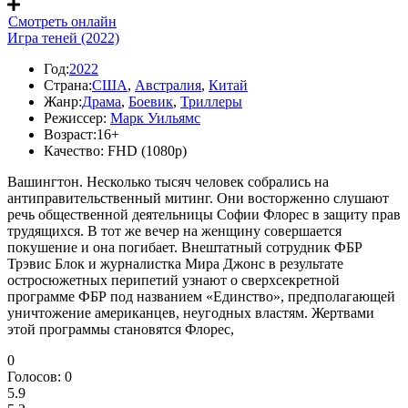
Смотреть онлайн
Игра теней (2022)
Год:
2022
Страна:
США
,
Австралия
,
Китай
Жанр:
Драма
,
Боевик
,
Триллеры
Режиссер:
Марк Уильямс
Возраст:
16+
Качество:
FHD (1080p)
Вашингтон. Несколько тысяч человек собрались на
антиправительственный митинг. Они восторженно слушают
речь общественной деятельницы Софии Флорес в защиту прав
трудящихся. В тот же вечер на женщину совершается
покушение и она погибает. Внештатный сотрудник ФБР
Трэвис Блок и журналистка Мира Джонс в результате
остросюжетных перипетий узнают о сверхсекретной
программе ФБР под названием «Единство», предполагающей
уничтожение американцев, неугодных властям. Жертвами
этой программы становятся Флорес,
0
Голосов:
0
5.9