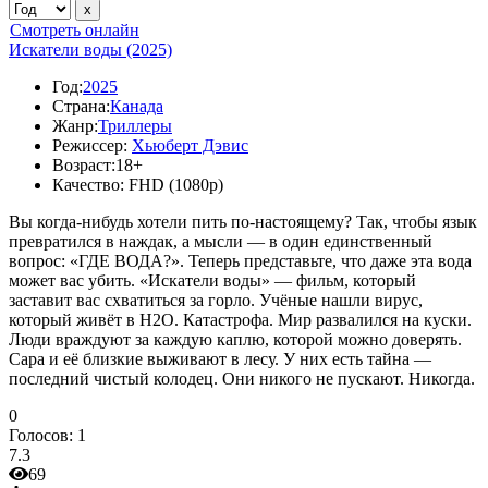
Смотреть онлайн
Искатели воды (2025)
Год:
2025
Страна:
Канада
Жанр:
Триллеры
Режиссер:
Хьюберт Дэвис
Возраст:
18+
Качество:
FHD (1080p)
Вы когда-нибудь хотели пить по-настоящему? Так, чтобы язык
превратился в наждак, а мысли — в один единственный
вопрос: «ГДЕ ВОДА?». Теперь представьте, что даже эта вода
может вас убить. «Искатели воды» — фильм, который
заставит вас схватиться за горло. Учёные нашли вирус,
который живёт в H2O. Катастрофа. Мир развалился на куски.
Люди враждуют за каждую каплю, которой можно доверять.
Сара и её близкие выживают в лесу. У них есть тайна —
последний чистый колодец. Они никого не пускают. Никогда.
0
Голосов:
1
7.3
69