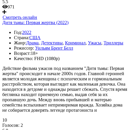
5.5
971
Смотреть онлайн
Дитя тьмы: Первая жертва (2022)
Год:
2022
Страна:
США
Жанр:
Драма
,
Детективы
,
Криминал
,
Ужасы
,
Триллеры
Режиссер:
Уильям Брент Белл
Возраст:
18+
Качество:
FHD (1080p)
Действие фильма ужасов под названием "Дитя тьмы: Первая
жертва" происходит в начале 2000х годов. Главной героиней
является молодая женщина с психическим и гормональным
расстройством, которая выглядит как маленькая девочка. Она
находится в детдоме и однажды решает сбежать. Спустя время
беглянка находит приемную семью, выдав себя за их
пропавшую дочь. Между вновь прибывшей и матерью
семейства вспыхивает непримиримая вражда. Хозяйка дома
не собирается доверять легенде протагониста и
10
Голосов:
2