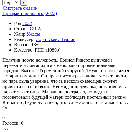
Смотреть онлайн
Призраки прошлого (2022)
Год:
2022
Страна:
США
Жанр:
Ужасы
Режиссер:
Лори Эванс Тейлор
Возраст:
18+
Качество:
FHD (1080p)
Получив новую должность, Дэниел Риверс вынужден
переехать из мегаполиса в небольшой провинциальный
городок. Вместе с беременной супругой Джули, он поселяется
в старинном доме. Он практически разваливался от старости,
но пара была уверенна, что за несколько месяцев сможет
привести его в порядок. Неожиданно девушка, оступившись,
падает с лестницы. Малыш не пострадал, но медики
посоветовали будущей матери соблюдать постельный режим.
Внезапно Джули чувствует, что в доме обитают темные силы.
Она
0
Голосов:
0
5.5