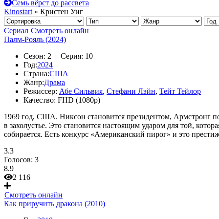
Семь вёрст до рассвета
Kinostart
» Кристен Уиг
Сериал
Смотреть онлайн
Палм-Рояль (2024)
Сезон:
2 |
Серия:
10
Год:
2024
Страна:
США
Жанр:
Драма
Режиссер:
Абе Сильвия
,
Стефани Лэйн
,
Тейт Тейлор
Качество:
FHD (1080p)
1969 год, США. Никсон становится президентом, Армстронг по
в захолустье. Это становится настоящим ударом для той, кото
собирается. Есть конкурс «Американский пирог» и это прести
3.3
Голосов:
3
8.9
2 116
Смотреть онлайн
Как приручить дракона (2010)