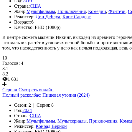
Год:
2010
Страна:
США
Жанр:
Мультфильмы
,
Приключения
,
Комедии
,
Фэнтези
,
С
Режиссер:
Дин ДеБлуа
,
Крис Сандерс
Возраст:
6
Качество:
FHD (1080p)
В центре сюжета мальчик Иккинг, выходец из древнего героич
что мальчик растёт в условиях вечной борьбы и противостояния
том, что наследственность у него как нельзя подходящая, вед
10
Голосов:
4
8.1
8.2
1 631
Сериал
Смотреть онлайн
Полный расколбас: Пищевая утопия (2024)
Сезон:
2 |
Серия:
8
Год:
2024
Страна:
США
Жанр:
Мультфильмы
,
Мультсериалы
,
Приключения
,
Коме
Режиссер:
Конрад Вернон
Качество:
FHD (1080p)