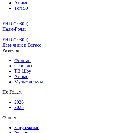
Аниме
Топ 50
FHD (1080p)
Палм-Рояль
FHD (1080p)
Девичник в Вегасе
Разделы
Фильмы
Сериалы
ТВ-Шоу
Аниме
Мультфильмы
По Годам
2026
2025
Фильмы
Зарубежные
Россия