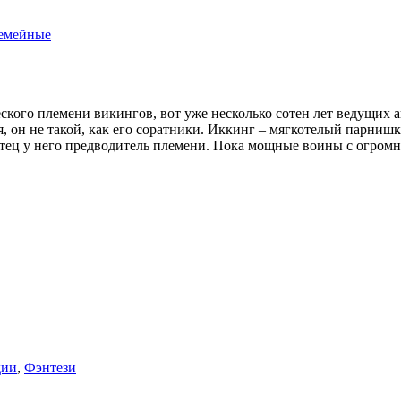
емейные
еского племени викингов, вот уже несколько сотен лет ведущих
, он не такой, как его соратники. Иккинг – мягкотелый парнишк
ь отец у него предводитель племени. Пока мощные воины с огро
дии
,
Фэнтези