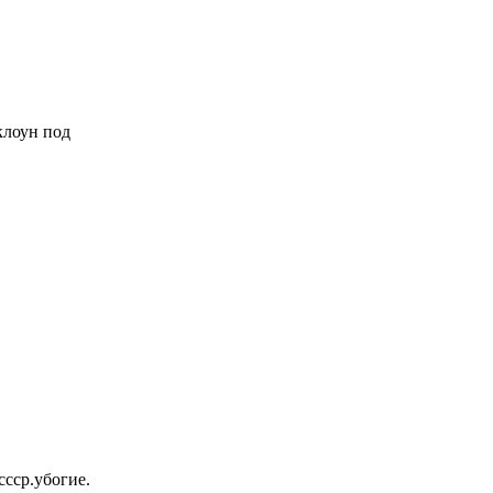
 клоун под
ссср.убогие.