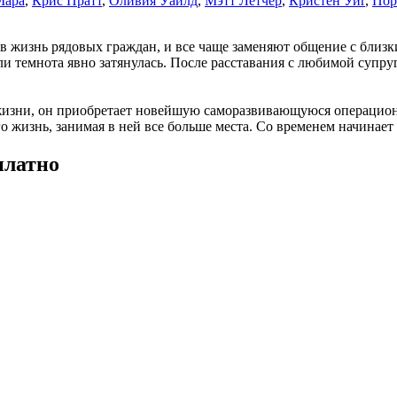
Мара
,
Крис Пратт
,
Оливия Уайлд
,
Мэтт Летчер
,
Кристен Уиг
,
Пор
в жизнь рядовых граждан, и все чаще заменяют общение с близк
бли темнота явно затянулась. После расставания с любимой суп
 жизни, он приобретает новейшую саморазвивающуюся операцио
 жизнь, занимая в ней все больше места. Со временем начинает к
платно