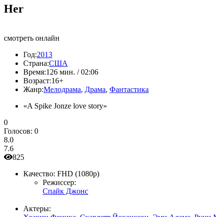
Her
смотреть онлайн
Год:
2013
Страна:
США
Время:
126 мин. / 02:06
Возраст:
16+
Жанр:
Мелодрама
,
Драма
,
Фантастика
«A Spike Jonze love story»
0
Голосов:
0
8.0
7.6
825
Качество:
FHD (1080p)
Режиссер:
Спайк Джонс
Актеры: