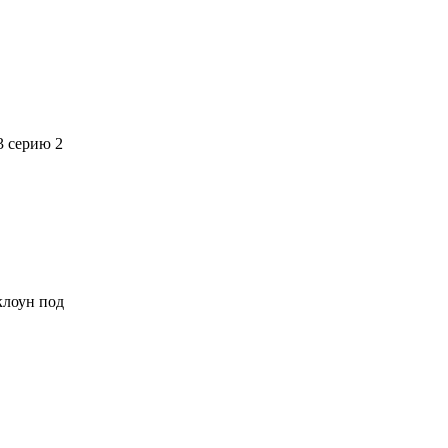
3 серию 2
 клоун под