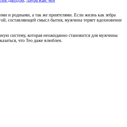
тия Даблдэй
,
Лаура Кай Чен
ими и родными, а так же приятелями. Если жизнь как зебра
ругой, составляющей смысл бытия, мужчина теряет вдохновение
нную систему, которая неожиданно становится для мужчины
азаться, что Тео даже влюблен.