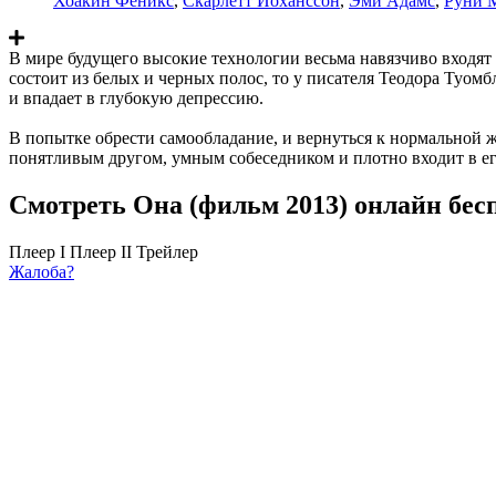
Хоакин Феникс
,
Скарлетт Йоханссон
,
Эми Адамс
,
Руни 
В мире будущего высокие технологии весьма навязчиво входят 
состоит из белых и черных полос, то у писателя Теодора Туом
и впадает в глубокую депрессию.
В попытке обрести самообладание, и вернуться к нормальной
понятливым другом, умным собеседником и плотно входит в его
Смотреть Она (фильм 2013) онлайн бес
Плеер I
Плеер II
Трейлер
Жалоба?