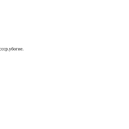
ссср.убогие.