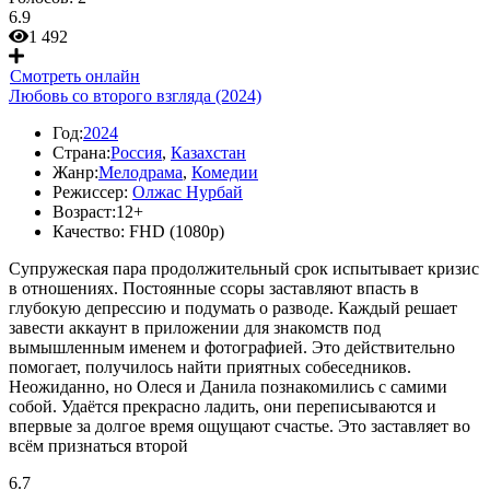
6.9
1 492
Смотреть онлайн
Любовь со второго взгляда (2024)
Год:
2024
Страна:
Россия
,
Казахстан
Жанр:
Мелодрама
,
Комедии
Режиссер:
Олжас Нурбай
Возраст:
12+
Качество:
FHD (1080p)
Супружеская пара продолжительный срок испытывает кризис
в отношениях. Постоянные ссоры заставляют впасть в
глубокую депрессию и подумать о разводе. Каждый решает
завести аккаунт в приложении для знакомств под
вымышленным именем и фотографией. Это действительно
помогает, получилось найти приятных собеседников.
Неожиданно, но Олеся и Данила познакомились с самими
собой. Удаётся прекрасно ладить, они переписываются и
впервые за долгое время ощущают счастье. Это заставляет во
всём признаться второй
6.7