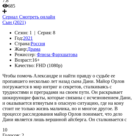
7.8
685
Сериал
Смотреть онлайн
Сын (2021)
Сезон:
1 |
Серия:
8
Год:
2021
Страна:
Россия
Жанр:
Драма
Режиссер:
Флюза Фархшатова
Возраст:
16+
Качество:
FHD (1080p)
Чтобы помочь Александре и найти правду о судьбе ее
пропавшего несколько лет назад сына Дани. Майор Орлов
погружается в мир интриг и секретов, сталкиваясь с
трудностями и преградами на своем пути. Он раскрывает
шокирующие факты, которые связаны с исчезновением Дани,
и оказывается втянутым в опасную ситуацию, где на кону
стоит не только жизнь мальчика, но и многое другое. В
процессе расследования майор Орлов понимает, что дело
Дани является лишь вершиной айсберга. Он сталкивается с
10
Голосов:
2