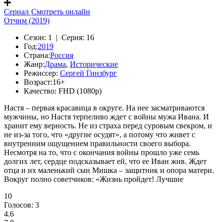
Сериал
Смотреть онлайн
Отчим (2019)
Сезон:
1 |
Серия:
16
Год:
2019
Страна:
Россия
Жанр:
Драма
,
Исторические
Режиссер:
Сергей Гинзбург
Возраст:
16+
Качество:
FHD (1080p)
Настя – первая красавица в округе. На нее засматриваются
мужчины, но Настя терпеливо ждет с войны мужа Ивана. И
хранит ему верность. Не из страха перед суровым свекром, и
не из-за того, что «другие осудят», а потому что живет с
внутренним ощущением правильности своего выбора.
Несмотря на то, что с окончания войны прошло уже семь
долгих лет, сердце подсказывает ей, что ее Иван жив. Ждет
отца и их маленький сын Мишка – защитник и опора матери.
Вокруг полно советчиков: «Жизнь пройдет! Лучшие
10
Голосов:
3
4.6