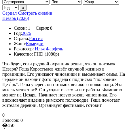
Сериал
Смотреть онлайн
Цезарь (2026)
Сезон:
1 |
Серия:
8
Год:
2026
Страна:
Россия
Жанр:
Комедии
Режиссер:
Илья Фарфель
Качество:
FHD (1080p)
Что будет, если рядовой охранник решит, что он потомок
Цезаря? Геша Коростылев живёт скучной жизнью в
провинции. Его унижают чиновники и высмеивает семья. На
чердаке он находит фото прадеда с подписью "полковник
Цеза́рь". Геша уверен: он потомок великого полководца. Эта
мысль меняет всё. Он уходит из семьи и с работы. Фамилию
меняет на Цезарь. Начинает новую жизнь чиновника. Его
вдохновляет видение римского полководца. Геша помогает
жителям деревни. Организует фестивали, готовит
0
Голосов:
0
450