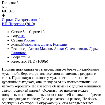
Голосов:
3
6.3
1 378
Сериал
Смотреть онлайн
ИП Пирогова (2019)
Сезон:
5 |
Серия:
13
Год:
2019
Страна:
Россия
Жанр:
Мелодрама
,
Драма
,
Комедии
Режиссер:
Антон Маслов
,
Акаки Сахелашвили
,
Дарья
Балинова
Возраст:
16+
Качество:
FHD (1080p)
Прожив пятнадцать лет в несчастливом браке с нелюбимым
мужчиной, Вера истратила все свои жизненные ресурсы и
силы. Привыкнув к пьянству мужа и его постоянным
дурацким выходкам, она не ждала от их взаимоотношений
чего-то хорошего. Но известие об измене с другой женщиной
стало последней каплей. Осознав, что наконец может
получить шанс покончить с опостылевшей жизнью и обрести
долгожданную свободу, Вера решается на развод. Не боясь
осуждения со стороны окружающих, она вкладывает все