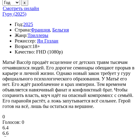
Смотреть онлайн
Гуру (2025)
Год:
2025
Страна:
Франция
,
Бельгия
Жанр:
Триллеры
Режиссер:
Ян Гозлан
Возраст:
18+
Качество:
FHD (1080p)
Матьё Вассёр продаёт исцеление от детских травм тысячам
отчаявшихся людей. Его дорогие семинары обещают прорыв в
карьере и личной жизни. Однако новый закон требует у гуру
официального психологического образования. У Матьё его
нет. Его ждёт разоблачение и крах империи. Тем временем
объявляется навязчивый фанат и конфликтный брат. Чтобы
сохранить власть, коуч идёт на опасный компромисс с семьёй.
Его паранойя растёт, а ложь запутывается всё сильнее. Герой
готов на всё, лишь бы остаться на вершине.
0
Голосов:
0
6.4
6.6