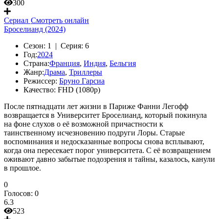
300
Сериал
Смотреть онлайн
Броселианд (2024)
Сезон:
1 |
Серия:
6
Год:
2024
Страна:
Франция
,
Индия
,
Бельгия
Жанр:
Драма
,
Триллеры
Режиссер:
Бруно Гарсиа
Качество:
FHD (1080p)
После пятнадцати лет жизни в Париже Фанни Легофф
возвращается в Университет Броселианд, который покинула
на фоне слухов о её возможной причастности к
таинственному исчезновению подруги Лоры. Старые
воспоминания и недосказанные вопросы снова всплывают,
когда она пересекает порог университета. С её возвращением
оживают давно забытые подозрения и тайны, казалось, канули
в прошлое.
0
Голосов:
0
6.3
523