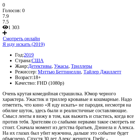
0
Голосов:
0
7.9
7.5
1 303
Смотреть онлайн
Я иду искать (2019)
Год:
2019
Страна:
США
Жанр:
Детективы
,
Ужасы
,
Триллеры
Режиссер:
Мэттью Беттинелли
,
Тайлер Джиллетт
Возраст:
18+
Качество:
FHD (1080p)
Очень крутая комедийная страшилка. Юмор черного
характера. Ужастик и триллер кровавые и кошмарные. Надо
отметить, что кино «Я иду искать» не пародия, несмотря на
обилие шуток, здесь были и реалистичные составляющие.
Смысл ленты я вижу в том, как выжить и спастись, когда все
против тебя. Зрителям со слабыми нервами такое смотреть не
стоит. Сначала момент из детства братьев, Дэниела и Алекса.
На их глазах был убит мужчина, дальше это событие будет
объяснено. Спустя 30 лет Алекс женится. Грейс -