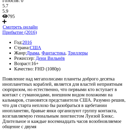
Голосов:
0
5.7
5.9
795
Смотреть онлайн
Прибытие (2016)
Год:
2016
Страна:
США
Жанр:
Драма
,
Фантастика
,
Триллеры
Режиссер:
Дени Вильнёв
Возраст:
16+
Качество:
FHD (1080p)
Появление над мегаполисами планеты доброго десятка
инопланетных кораблей, является для властей неприятным
сюрпризом, но естественно, что первыми кто вступает в
контакт с гуманоидами, внешним видом похожими на
кальмаров, становятся представители США. Разумно решив,
что для старта неплохо бы разобраться в щебетании
инопланетян, бравые янки организуют группу контакта,
возглавляемую гениальным лингвистом Луизой Бэнкс.
Длительное и каждые восемнадцать часов возобновляемое
общение с двумя