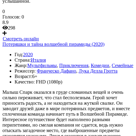
услышанной.
0
Голосов:
0
8.9
298
Смотреть онлайн
Потеряшки и тайна волшебной пирамиды (2020)
Год:
2020
Страна:
Италия
Жанр:
Мультфильмы
,
Приключения
,
Комедии
,
Семейные
Режиссер:
Франческо Дафано
,
Лука Делла Гротта
Возраст:
6+
Качество:
FHD (1080p)
Малыш Спарк оказался в груде сломанных вещей и очень
сильно переживает, что стал бесполезным. Герой хочет
приносить радость, а не находиться на жуткой свалке. Он
заводит друзей даже в мире потерянных предметов, и вместе
сплоченная команда начинает путь в Волшебной Пирамиде.
Интересное путешествие будет наполнено разными
перипетиями, но смелая компания не сдается, ведь нужно
отыскать загадочное место, где выброшенные предметы
становятся нужными. Друзья окунутся в захватывающее