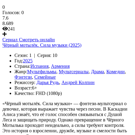
0
Голосов:
0
7.6
8.689
241
Сериал
Смотреть онлайн
Чёрный мотылёк. Сила музыки (2025)
Сезон:
1 |
Серия:
10
Год:
2025
Страна:
Испания
,
Армения
Жанр:
Мультфильмы
,
Мультсериалы
,
Драма
,
Комедии
,
Фэнтези
,
Семейные
Режиссер:
Дарья Рудь
,
Андрей Колпин
Возраст:
6+
Качество:
FHD (1080p)
«Чёрный мотылёк. Сила музыки» — фэнтези-мультсериал о
девочке, которая выражает чувства через песни. В Каскадии
Алиса узнаёт, что её голос способен связываться с Душой
Леса и защищать природу. Однако превращение в Чёрного
Мотылька проходит неидеально, а силы требуют контроля.
Это история о взрослении, дружбе, музыке и смелости быть