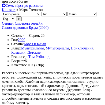
при ссср.убогие.
Семь вёрст до рассвета
Kinostart
» Марк Томпсон
Сериал
Смотреть онлайн
Салон дядюшки Брэда (2020)
Сезон:
4 |
Серия:
26
Год:
2020
Страна:
Корея Южная
Жанр:
Мультфильмы
,
Мультсериалы
,
Приключения
,
Комедии
,
Детские
Режиссер:
Том Уэйлэнд
Возраст:
6+
Качество:
HD (720p)
Рассказ о необычной парикмахерской, где администратором
работает шоколадный капкейк, а прически посетителям делает
ломтик хлеба. Хлебная парикмахерская напоминает студию
красоты, ведь гениальный парикмахер Дядюшка Брэд умеет
украшать десерты красиво и со вкусом. Дядюшка Брэд -
мастер-декоратор и талантливый парикмахер, который
способен изменить жизнь и создать потрясающее настроение
любому клиенту.