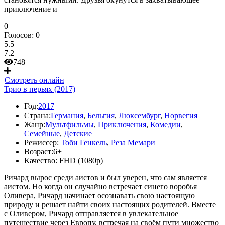
приключение и
0
Голосов:
0
5.5
7.2
748
Смотреть онлайн
Трио в перьях (2017)
Год:
2017
Страна:
Германия
,
Бельгия
,
Люксембург
,
Норвегия
Жанр:
Мультфильмы
,
Приключения
,
Комедии
,
Семейные
,
Детские
Режиссер:
Тоби Генкель
,
Реза Мемари
Возраст:
6+
Качество:
FHD (1080p)
Ричард вырос среди аистов и был уверен, что сам является
аистом. Но когда он случайно встречает синего воробья
Оливера, Ричард начинает осознавать свою настоящую
природу и решает найти своих настоящих родителей. Вместе
с Оливером, Ричард отправляется в увлекательное
путешествие через Европу, встречая на своём пути множество