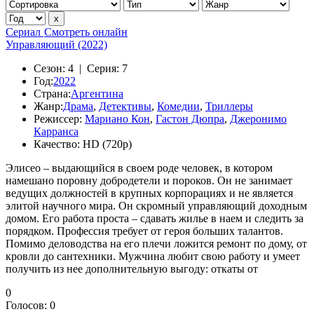
Сериал
Смотреть онлайн
Управляющий (2022)
Сезон:
4 |
Серия:
7
Год:
2022
Страна:
Аргентина
Жанр:
Драма
,
Детективы
,
Комедии
,
Триллеры
Режиссер:
Мариано Кон
,
Гастон Дюпра
,
Джеронимо
Карранса
Качество:
HD (720p)
Элисео – выдающийся в своем роде человек, в котором
намешано поровну добродетели и пороков. Он не занимает
ведущих должностей в крупных корпорациях и не является
элитой научного мира. Он скромный управляющий доходным
домом. Его работа проста – сдавать жилье в наем и следить за
порядком. Профессия требует от героя больших талантов.
Помимо деловодства на его плечи ложится ремонт по дому, от
кровли до сантехники. Мужчина любит свою работу и умеет
получить из нее дополнительную выгоду: откаты от
0
Голосов:
0