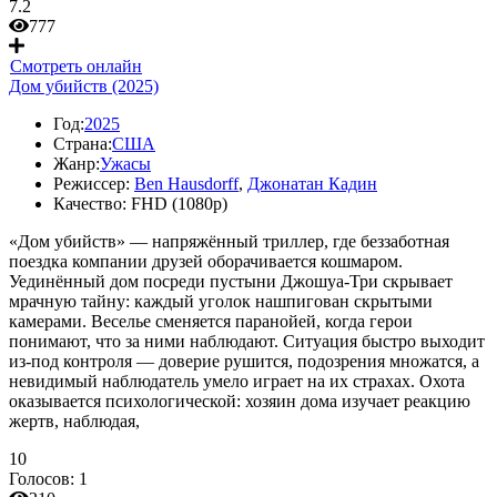
7.2
777
Смотреть онлайн
Дом убийств (2025)
Год:
2025
Страна:
США
Жанр:
Ужасы
Режиссер:
Ben Hausdorff
,
Джонатан Кадин
Качество:
FHD (1080p)
«Дом убийств» — напряжённый триллер, где беззаботная
поездка компании друзей оборачивается кошмаром.
Уединённый дом посреди пустыни Джошуа-Три скрывает
мрачную тайну: каждый уголок нашпигован скрытыми
камерами. Веселье сменяется паранойей, когда герои
понимают, что за ними наблюдают. Ситуация быстро выходит
из-под контроля — доверие рушится, подозрения множатся, а
невидимый наблюдатель умело играет на их страхах. Охота
оказывается психологической: хозяин дома изучает реакцию
жертв, наблюдая,
10
Голосов:
1