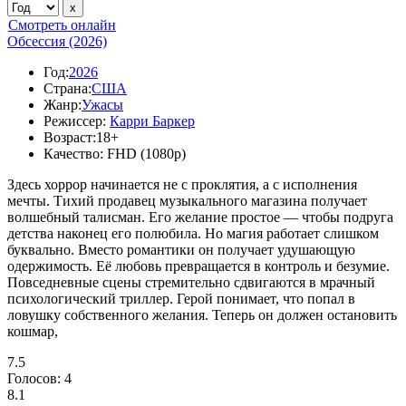
Смотреть онлайн
Обсессия (2026)
Год:
2026
Страна:
США
Жанр:
Ужасы
Режиссер:
Карри Баркер
Возраст:
18+
Качество:
FHD (1080p)
Здесь хоррор начинается не с проклятия, а с исполнения
мечты. Тихий продавец музыкального магазина получает
волшебный талисман. Его желание простое — чтобы подруга
детства наконец его полюбила. Но магия работает слишком
буквально. Вместо романтики он получает удушающую
одержимость. Её любовь превращается в контроль и безумие.
Повседневные сцены стремительно сдвигаются в мрачный
психологический триллер. Герой понимает, что попал в
ловушку собственного желания. Теперь он должен остановить
кошмар,
7.5
Голосов:
4
8.1