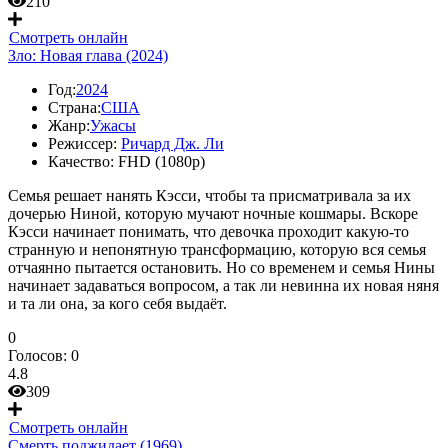
210
Смотреть онлайн
Зло: Новая глава (2024)
Год:
2024
Страна:
США
Жанр:
Ужасы
Режиссер:
Ричард Дж. Ли
Качество:
FHD (1080p)
Семья решает нанять Кэсси, чтобы та присматривала за их
дочерью Ниной, которую мучают ночные кошмары. Вскоре
Кэсси начинает понимать, что девочка проходит какую-то
странную и непонятную трансформацию, которую вся семья
отчаянно пытается остановить. Но со временем и семья Нины
начинает задаваться вопросом, а так ли невинна их новая няня
и та ли она, за кого себя выдаёт.
0
Голосов:
0
4.8
309
Смотреть онлайн
Смерть поджидает (1969)