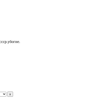
ссср.убогие.