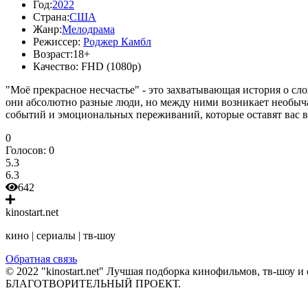
Год:
2022
Страна:
США
Жанр:
Мелодрама
Режиссер:
Роджер Камбл
Возраст:
18+
Качество:
FHD (1080p)
"Моё прекрасное несчастье" - это захватывающая история о с
они абсолютно разные люди, но между ними возникает необыч
событий и эмоциональных переживаний, которые оставят вас в
0
Голосов:
0
5.3
6.3
642
kinostart.net
кино | сериалы | тв-шоу
Обратная связь
© 2022 "kinostart.net" Лучшая подборка кинофильмов, тв-шоу и 
БЛАГОТВОРИТЕЛЬНЫЙ ПРОЕКТ.