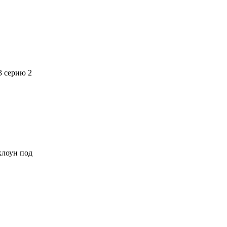
3 серию 2
 клоун под