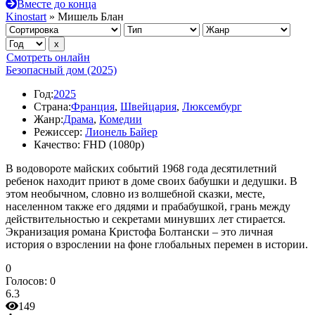
Вместе до конца
Kinostart
» Мишель Блан
Смотреть онлайн
Безопасный дом (2025)
Год:
2025
Страна:
Франция
,
Швейцария
,
Люксембург
Жанр:
Драма
,
Комедии
Режиссер:
Лионель Байер
Качество:
FHD (1080p)
В водовороте майских событий 1968 года десятилетний
ребенок находит приют в доме своих бабушки и дедушки. В
этом необычном, словно из волшебной сказки, месте,
населенном также его дядями и прабабушкой, грань между
действительностью и секретами минувших лет стирается.
Экранизация романа Кристофа Болтански – это личная
история о взрослении на фоне глобальных перемен в истории.
0
Голосов:
0
6.3
149