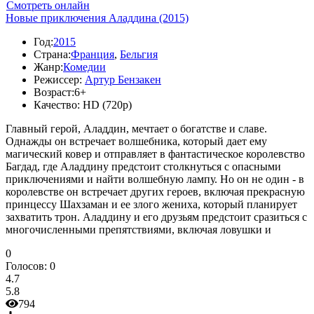
Смотреть онлайн
Новые приключения Аладдина (2015)
Год:
2015
Страна:
Франция
,
Бельгия
Жанр:
Комедии
Режиссер:
Артур Бензакен
Возраст:
6+
Качество:
HD (720p)
Главный герой, Аладдин, мечтает о богатстве и славе.
Однажды он встречает волшебника, который дает ему
магический ковер и отправляет в фантастическое королевство
Багдад, где Аладдину предстоит столкнуться с опасными
приключениями и найти волшебную лампу. Но он не один - в
королевстве он встречает других героев, включая прекрасную
принцессу Шахзаман и ее злого жениха, который планирует
захватить трон. Аладдину и его друзьям предстоит сразиться с
многочисленными препятствиями, включая ловушки и
0
Голосов:
0
4.7
5.8
794