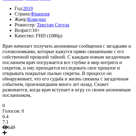
Год:
2019
Страна:
Франция
Жанр:
Комедии
Режиссер:
Тристан Сегела
Возраст:
16+
Качество:
FHD (1080p)
Врач начинает получать анонимные сообщения с загадками и
головоломками, которые кажутся прямо связанными с его
собственной прошлой тайной. С каждым новым загадочным
посланием врач погружается все глубже в мир интриги и
секретов, и ему приходится исследовать свое прошлое и
открывать покрытые пылью секреты. В процессе он
обнаруживает, что его судьба и жизнь связаны с загадочным
событием, произошедшим много лет назад. Сюжет
развивается, когда врач вступает в игру со своим анонимным
посланником,
0
Голосов:
0
6.4
7.1
649