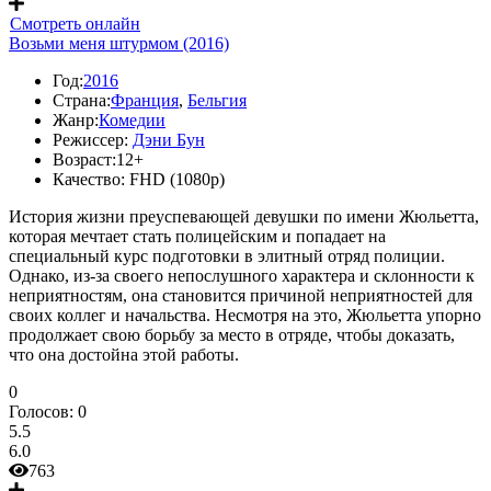
Смотреть онлайн
Возьми меня штурмом (2016)
Год:
2016
Страна:
Франция
,
Бельгия
Жанр:
Комедии
Режиссер:
Дэни Бун
Возраст:
12+
Качество:
FHD (1080p)
История жизни преуспевающей девушки по имени Жюльетта,
которая мечтает стать полицейским и попадает на
специальный курс подготовки в элитный отряд полиции.
Однако, из-за своего непослушного характера и склонности к
неприятностям, она становится причиной неприятностей для
своих коллег и начальства. Несмотря на это, Жюльетта упорно
продолжает свою борьбу за место в отряде, чтобы доказать,
что она достойна этой работы.
0
Голосов:
0
5.5
6.0
763