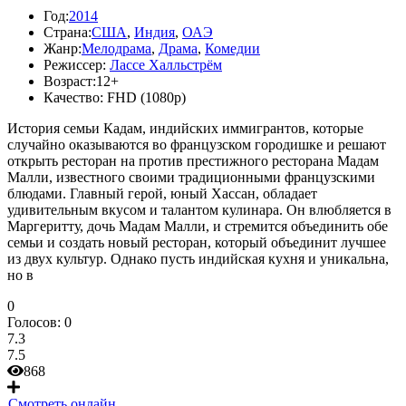
Год:
2014
Страна:
США
,
Индия
,
ОАЭ
Жанр:
Мелодрама
,
Драма
,
Комедии
Режиссер:
Лассе Халльстрём
Возраст:
12+
Качество:
FHD (1080p)
История семьи Кадам, индийских иммигрантов, которые
случайно оказываются во французском городишке и решают
открыть ресторан на против престижного ресторана Мадам
Малли, известного своими традиционными французскими
блюдами. Главный герой, юный Хассан, обладает
удивительным вкусом и талантом кулинара. Он влюбляется в
Маргеритту, дочь Мадам Малли, и стремится объединить обе
семьи и создать новый ресторан, который объединит лучшее
из двух культур. Однако пусть индийская кухня и уникальна,
но в
0
Голосов:
0
7.3
7.5
868
Смотреть онлайн