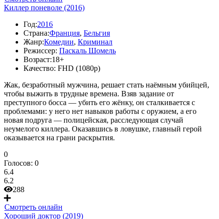
Киллер поневоле (2016)
Год:
2016
Страна:
Франция
,
Бельгия
Жанр:
Комедии
,
Криминал
Режиссер:
Паскаль Шомель
Возраст:
18+
Качество:
FHD (1080p)
Жак, безработный мужчина, решает стать наёмным убийцей,
чтобы выжить в трудные времена. Взяв задание от
преступного босса — убить его жёнку, он сталкивается с
проблемами: у него нет навыков работы с оружием, а его
новая подруга — полицейская, расследующая случай
неумелого киллера. Оказавшись в ловушке, главный герой
оказывается на грани раскрытия.
0
Голосов:
0
6.4
6.2
288
Смотреть онлайн
Хороший доктор (2019)