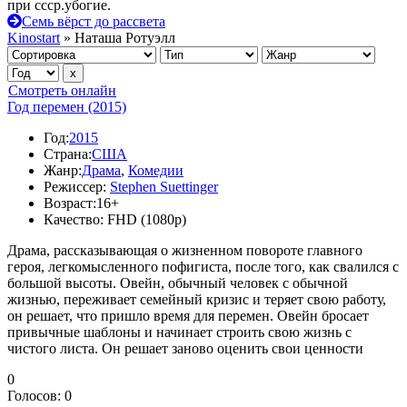
при ссср.убогие.
Семь вёрст до рассвета
Kinostart
» Наташа Ротуэлл
Смотреть онлайн
Год перемен (2015)
Год:
2015
Страна:
США
Жанр:
Драма
,
Комедии
Режиссер:
Stephen Suettinger
Возраст:
16+
Качество:
FHD (1080p)
Драма, рассказывающая о жизненном повороте главного
героя, легкомысленного пофигиста, после того, как свалился с
большой высоты. Овейн, обычный человек с обычной
жизнью, переживает семейный кризис и теряет свою работу,
он решает, что пришло время для перемен. Овейн бросает
привычные шаблоны и начинает строить свою жизнь с
чистого листа. Он решает заново оценить свои ценности
0
Голосов:
0