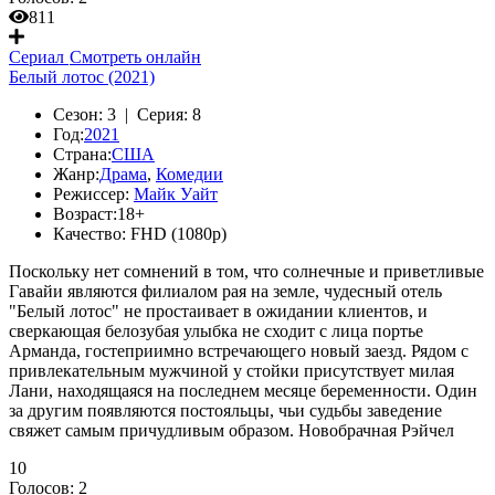
811
Сериал
Смотреть онлайн
Белый лотос (2021)
Сезон:
3 |
Серия:
8
Год:
2021
Страна:
США
Жанр:
Драма
,
Комедии
Режиссер:
Майк Уайт
Возраст:
18+
Качество:
FHD (1080p)
Поскольку нет сомнений в том, что солнечные и приветливые
Гавайи являются филиалом рая на земле, чудесный отель
"Белый лотос" не простаивает в ожидании клиентов, и
сверкающая белозубая улыбка не сходит с лица портье
Арманда, гостеприимно встречающего новый заезд. Рядом с
привлекательным мужчиной у стойки присутствует милая
Лани, находящаяся на последнем месяце беременности. Один
за другим появляются постояльцы, чьи судьбы заведение
свяжет самым причудливым образом. Новобрачная Рэйчел
10
Голосов:
2