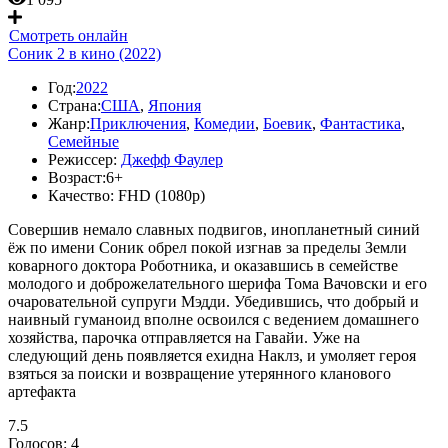
Смотреть онлайн
Соник 2 в кино (2022)
Год:
2022
Страна:
США
,
Япония
Жанр:
Приключения
,
Комедии
,
Боевик
,
Фантастика
,
Семейные
Режиссер:
Джефф Фаулер
Возраст:
6+
Качество:
FHD (1080p)
Совершив немало славных подвигов, инопланетный синий
ёж по имени Соник обрел покой изгнав за пределы Земли
коварного доктора Роботника, и оказавшись в семействе
молодого и доброжелательного шерифа Тома Вачовски и его
очаровательной супруги Мэдди. Убедившись, что добрый и
наивный гуманоид вполне освоился с ведением домашнего
хозяйства, парочка отправляется на Гавайи. Уже на
следующий день появляется ехидна Наклз, и умоляет героя
взяться за поиски и возвращение утерянного кланового
артефакта
7.5
Голосов:
4