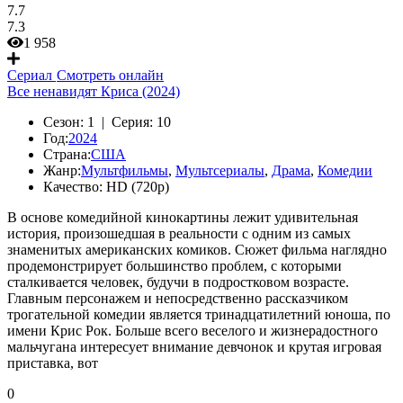
7.7
7.3
1 958
Сериал
Смотреть онлайн
Все ненавидят Криса (2024)
Сезон:
1 |
Серия:
10
Год:
2024
Страна:
США
Жанр:
Мультфильмы
,
Мультсериалы
,
Драма
,
Комедии
Качество:
HD (720p)
В основе комедийной кинокартины лежит удивительная
история, произошедшая в реальности с одним из самых
знаменитых американских комиков. Сюжет фильма наглядно
продемонстрирует большинство проблем, с которыми
сталкивается человек, будучи в подростковом возрасте.
Главным персонажем и непосредственно рассказчиком
трогательной комедии является тринадцатилетний юноша, по
имени Крис Рок. Больше всего веселого и жизнерадостного
мальчугана интересует внимание девчонок и крутая игровая
приставка, вот
0