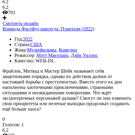
6.2
6.2
793
Смотреть онлайн
Команда Фастфуд навсегда: Плантазм (2022)
Год:
2022
Страна:
США
Жанр:
Мультфильмы
,
Комедии
Режиссер:
Мэтт Маелларо
,
Дэйв Уиллис
Качество:
WEB-DL
Фрайлок, Митвад и Мастер Шейк называют себя
защитниками порядка, однако их действия далеки от
настоящей борьбы с преступностью. Вместо этого их дни
наполнены хаотичными приключениями, странными
ситуациями и неожиданными поворотами. Что ждёт
эксцентричных персонажей дальше? Смогут ли они изменить
свои приоритеты или нелепые выходки продолжат создавать
ещё больше хаоса?
0
Голосов:
1
6.2