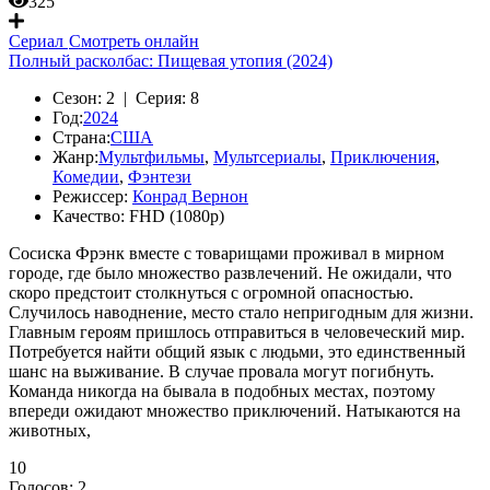
325
Сериал
Смотреть онлайн
Полный расколбас: Пищевая утопия (2024)
Сезон:
2 |
Серия:
8
Год:
2024
Страна:
США
Жанр:
Мультфильмы
,
Мультсериалы
,
Приключения
,
Комедии
,
Фэнтези
Режиссер:
Конрад Вернон
Качество:
FHD (1080p)
Сосиска Фрэнк вместе с товарищами проживал в мирном
городе, где было множество развлечений. Не ожидали, что
скоро предстоит столкнуться с огромной опасностью.
Случилось наводнение, место стало непригодным для жизни.
Главным героям пришлось отправиться в человеческий мир.
Потребуется найти общий язык с людьми, это единственный
шанс на выживание. В случае провала могут погибнуть.
Команда никогда на бывала в подобных местах, поэтому
впереди ожидают множество приключений. Натыкаются на
животных,
10
Голосов:
2