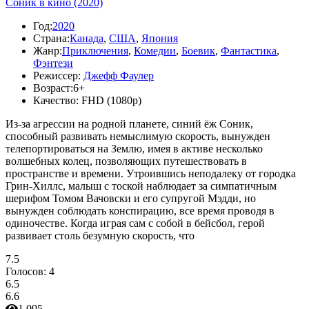
Соник в кино (2020)
Год:
2020
Страна:
Канада
,
США
,
Япония
Жанр:
Приключения
,
Комедии
,
Боевик
,
Фантастика
,
Фэнтези
Режиссер:
Джефф Фаулер
Возраст:
6+
Качество:
FHD (1080p)
Из-за агрессии на родной планете, синий ёж Соник,
способный развивать немыслимую скорость, вынужден
телепортироваться на Землю, имея в активе несколько
волшебных колец, позволяющих путешествовать в
пространстве и времени. Утроившись неподалеку от городка
Грин-Хиллс, малыш с тоской наблюдает за симпатичным
шерифом Томом Вачовски и его супругой Мэдди, но
вынужден соблюдать конспирацию, все время проводя в
одиночестве. Когда играя сам с собой в бейсбол, герой
развивает столь безумную скорость, что
7.5
Голосов:
4
6.5
6.6
1 095