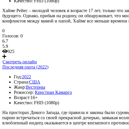
Качество:
FHD (1080p)
Хайме Рейес – молодой человек в возрасте 17 лет, только что
будущего. Однако, прибыв на родину, он обнаруживает, что мн
конфликтов между мамой и папой, Хайме все меньше времени п
0
Голосов:
0
6.7
5.9
925
Смотреть онлайн
Последняя охота (2022)
Год:
2022
Страна:
США
Жанр:
Вестерны
Режиссер:
Кристиан Камарго
Возраст:
16+
Качество:
FHD (1080p)
На просторах Дикого Запада, где правила и законы были суро
парню встречаться со своей прекрасной дочерью, замыкая воз
влюбленный индеец оказывается в центре внезапного противос