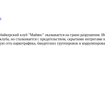
д
 байкерский клуб "Майянс" оказывается на грани разрушения. Им
 клуба, но сталкивается с предательством, скрытыми интригами 
чную сеть наркотрафика, бандитских группировок и коррумпиров