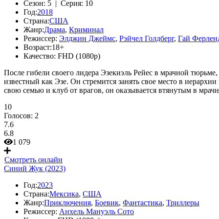
Сезон:
5 |
Серия:
10
Год:
2018
Страна:
США
Жанр:
Драма
,
Криминал
Режиссер:
Элджин Джеймс
,
Рэйчел Голдберг
,
Гай Ферлен
Возраст:
18+
Качество:
FHD (1080p)
После гибели своего лидера Эзекиэль Рейес в мрачной тюрьме,
известный как Эзе. Он стремится занять свое место в иерархии
свою семью и клуб от врагов, он оказывается втянутым в мра
10
Голосов:
2
7.6
6.8
1 079
Смотреть онлайн
Синий Жук (2023)
Год:
2023
Страна:
Мексика
,
США
Жанр:
Приключения
,
Боевик
,
Фантастика
,
Триллеры
Режиссер:
Анхель Мануэль Сото