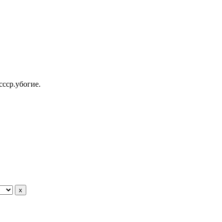
ссср.убогие.