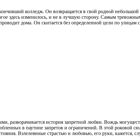
 закончивший колледж. Он возвращается в свой родной небольшо
огое здесь изменилось, и не в лучшую сторону. Самым тревожны
роводит дома. Он скитается без определенной цели по улицам с
выми, разворачивается история запретной любви. Вождь могуще
любленных в паутине запретов и ограничений. В этой роковой с
тояния. Взлелеянные страстью и любовью, его руки, кажется, с