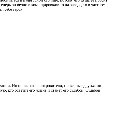
поселиться в культурной столице, потому что душа её просит
еперь он вечно в командировках: то на заводе, то в частном
ал себе зарок
мании. Но ни высокие покровители, ни верные друзья, ни
ную, кто осветит его жизнь и станет его судьбой. Судьбой