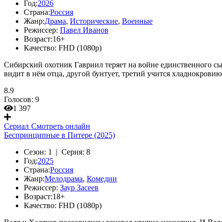
Год:
2026
Страна:
Россия
Жанр:
Драма
,
Исторические
,
Военные
Режиссер:
Павел Иванов
Возраст:
16+
Качество:
FHD (1080p)
Сибирский охотник Гавриил теряет на войне единственного сы
видит в нём отца, другой бунтует, третий учится хладнокрови
8.9
Голосов:
9
1 397
Сериал
Смотреть онлайн
Беспринципные в Питере (2025)
Сезон:
1 |
Серия:
8
Год:
2025
Страна:
Россия
Жанр:
Мелодрама
,
Комедии
Режиссер:
Заур Засеев
Возраст:
18+
Качество:
FHD (1080p)