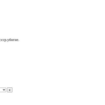
ссср.убогие.