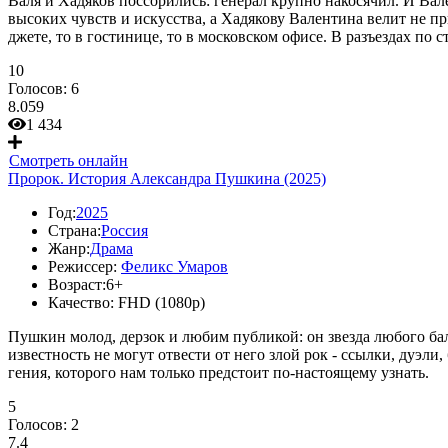
Валя и Хадяков поссорились: генерал крупно накосячил. И Вал
высоких чувств и искусства, а Хадякову Валентина велит не пр
джете, то в гостинице, то в московском офисе. В разъездах по 
10
Голосов:
6
8.059
1 434
Смотреть онлайн
Пророк. История Александра Пушкина (2025)
Год:
2025
Страна:
Россия
Жанр:
Драма
Режиссер:
Феликс Умаров
Возраст:
6+
Качество:
FHD (1080p)
Пушкин молод, дерзок и любим публикой: он звезда любого бал
известность не могут отвести от него злой рок - ссылки, дуэли
гения, которого нам только предстоит по-настоящему узнать.
5
Голосов:
2
7.4