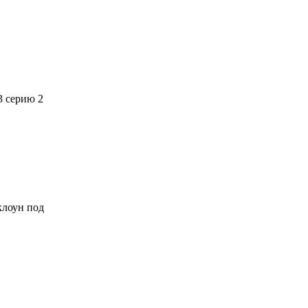
3 серию 2
 клоун под