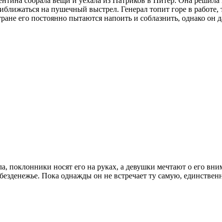
ентина собрала вещи и уехала из Патриков в Питер. Она решила 
иближаться на пушечный выстрел. Генерал топит горе в работе, т
стране его постоянно пытаются напоить и соблазнить, однако он д
а, поклонники носят его на руках, а девушки мечтают о его вни
, безденежье. Пока однажды он не встречает ту самую, единствен