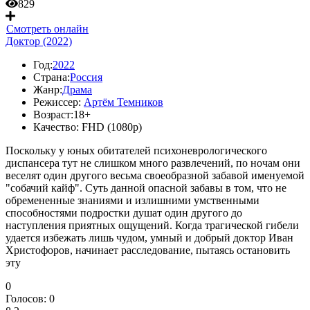
829
Смотреть онлайн
Доктор (2022)
Год:
2022
Страна:
Россия
Жанр:
Драма
Режиссер:
Артём Темников
Возраст:
18+
Качество:
FHD (1080p)
Поскольку у юных обитателей психоневрологического
диспансера тут не слишком много развлечений, по ночам они
веселят один другого весьма своеобразной забавой именуемой
"собачий кайф". Суть данной опасной забавы в том, что не
обремененные знаниями и излишними умственными
способностями подростки душат один другого до
наступления приятных ощущений. Когда трагической гибели
удается избежать лишь чудом, умный и добрый доктор Иван
Христофоров, начинает расследование, пытаясь остановить
эту
0
Голосов:
0