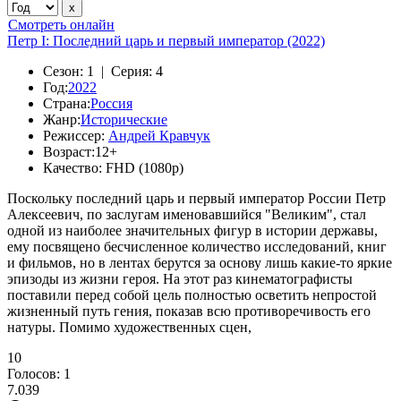
Смотреть онлайн
Петр I: Последний царь и первый император (2022)
Сезон:
1 |
Серия:
4
Год:
2022
Страна:
Россия
Жанр:
Исторические
Режиссер:
Андрей Кравчук
Возраст:
12+
Качество:
FHD (1080p)
Поскольку последний царь и первый император России Петр
Алексеевич, по заслугам именовавшийся "Великим", стал
одной из наиболее значительных фигур в истории державы,
ему посвящено бесчисленное количество исследований, книг
и фильмов, но в лентах берутся за основу лишь какие-то яркие
эпизоды из жизни героя. На этот раз кинематографисты
поставили перед собой цель полностью осветить непростой
жизненный путь гения, показав всю противоречивость его
натуры. Помимо художественных сцен,
10
Голосов:
1
7.039