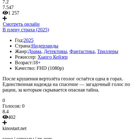
7.2
7.547
1 257
Смотреть онлайн
В плену страха (2025)
Год:
2025
Страна:
Нидерланды
Жанр:
Драма
,
Детективы
,
Фантастика
,
Триллеры
Режиссер:
Хьюго Кейзер
Возраст:
18+
Качество:
FHD (1080p)
После крушения вертолёта геолог остаётся одна в горах.
Единственная надежда на спасение — загадочный голос по
рации, за которым скрывается опасная тайна.
0
Голосов:
0
8.4
402
kinostart.net
кино | сериалы | тв-шоу