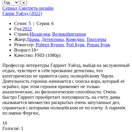
Сериал
Смотреть онлайн
Гарри Уайлд (2022)
Сезон:
5 |
Серия:
6
Год:
2022
Страна:
Ирландия
,
Великобритания
Жанр:
Драма
,
Детективы
,
Комедии
,
Триллеры
Режиссер:
Роберт Куинн
,
Роб Бурк
,
Ронан Бурк
Возраст:
18+
Качество:
FHD (1080p)
Профессор литературы Гарриет Уайлд, выйдя на заслуженный
отдых, чувствует в себе призвание детектива, что
категорически не нравится сыну, полицейскому Чарли.
Деятельность героини начинается с поиска вора, который её
ограбил, при этом героиня применяет не только
аналитические, но филологические способности. Очень
быстро Гарриет приобретает популярность, на счету дамы
оказывается множество раскрытых очень запутанных дел,
справиться с которыми полицейским не по плечу. А паренёк
по имени Фергюс,
10
Голосов:
1