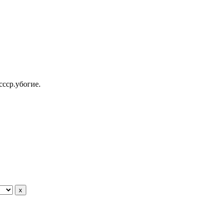
ссср.убогие.