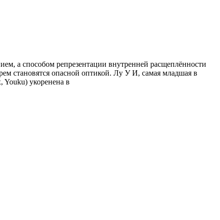
нием, а способом репрезентации внутренней расщеплённости
рем становятся опасной оптикой. Лу У И, самая младшая в
, Youku) укоренена в