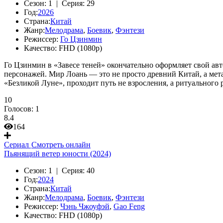
Сезон:
1 |
Серия:
29
Год:
2026
Страна:
Китай
Жанр:
Мелодрама
,
Боевик
,
Фэнтези
Режиссер:
Го Цзинмин
Качество:
FHD (1080p)
Го Цзинмин в «Завесе теней» окончательно оформляет свой ав
персонажей. Мир Лоань — это не просто древний Китай, а мета
«Безликой Луне», проходит путь не взросления, а ритуального 
10
Голосов:
1
8.4
164
Сериал
Смотреть онлайн
Пьянящий ветер юности (2024)
Сезон:
1 |
Серия:
40
Год:
2024
Страна:
Китай
Жанр:
Мелодрама
,
Боевик
,
Фэнтези
Режиссер:
Чэнь Чжоуфэй
,
Gao Feng
Качество:
FHD (1080p)