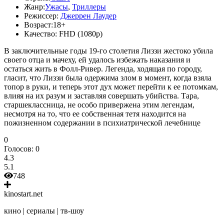
Жанр:
Ужасы
,
Триллеры
Режиссер:
Джеррен Лаудер
Возраст:
18+
Качество:
FHD (1080p)
В заключительные годы 19-го столетия Лиззи жестоко убила
своего отца и мачеху, ей удалось избежать наказания и
остаться жить в Фолл-Ривер. Легенда, ходящая по городу,
гласит, что Лиззи была одержима злом в момент, когда взяла
топор в руки, и теперь этот дух может перейти к ее потомкам,
влияя на их разум и заставляя совершать убийства. Тара,
старшеклассница, не особо привержена этим легендам,
несмотря на то, что ее собственная тетя находится на
пожизненном содержании в психиатрической лечебнице
0
Голосов:
0
4.3
5.1
748
kinostart.net
кино | сериалы | тв-шоу