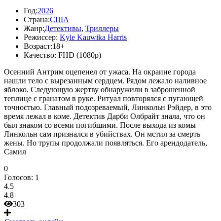
Год:
2026
Страна:
США
Жанр:
Детективы
,
Триллеры
Режиссер:
Kyle Kauwika Harris
Возраст:
18+
Качество:
FHD (1080p)
Осенний Антрим оцепенел от ужаса. На окраине города
нашли тело с вырезанным сердцем. Рядом лежало наливное
яблоко. Следующую жертву обнаружили в заброшенной
теплице с гранатом в руке. Ритуал повторялся с пугающей
точностью. Главный подозреваемый, Линкольн Рэйдер, в это
время лежал в коме. Детектив Дарби Олбрайт знала, что он
был знаком со всеми погибшими. После выхода из комы
Линкольн сам признался в убийствах. Он мстил за смерть
жены. Но трупы продолжали появляться. Его арендодатель,
Самил
0
Голосов:
1
4.5
4.8
303