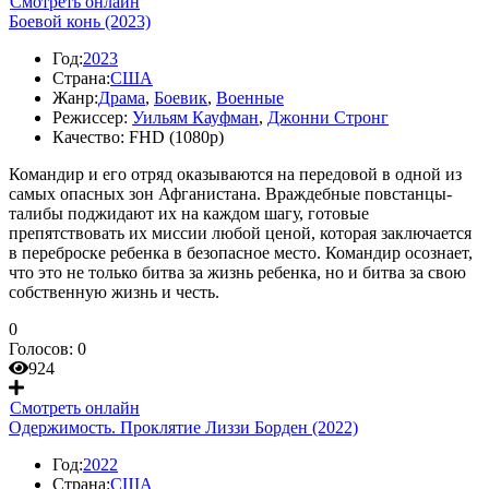
Смотреть онлайн
Боевой конь (2023)
Год:
2023
Страна:
США
Жанр:
Драма
,
Боевик
,
Военные
Режиссер:
Уильям Кауфман
,
Джонни Стронг
Качество:
FHD (1080p)
Командир и его отряд оказываются на передовой в одной из
самых опасных зон Афганистана. Враждебные повстанцы-
талибы поджидают их на каждом шагу, готовые
препятствовать их миссии любой ценой, которая заключается
в переброске ребенка в безопасное место. Командир осознает,
что это не только битва за жизнь ребенка, но и битва за свою
собственную жизнь и честь.
0
Голосов:
0
924
Смотреть онлайн
Одержимость. Проклятие Лиззи Борден (2022)
Год:
2022
Страна:
США