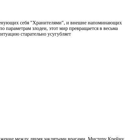
именующих себя "Хранителями", и внешне напоминающих
о параметрам злодеи, этот мир превращается в весьма
ситуацию старательно усугубляет
ажение между двумя заклятыми врагами. Мистеру Крейну