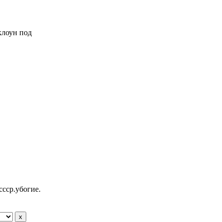
 клоун под
ссср.убогие.