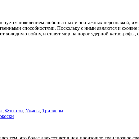
знаменуется появлением любопытных и эпатажных персонажей, 
твенными способностями. Поскольку с ними являются и схожие п
ют холодную войну, и ставят мир на порог ядерной катастрофы, 
л
,
Фэнтези
,
Ужасы
,
Триллеры
окоски
я тем, что более двухсот лет в нем произошло грандиозное ср