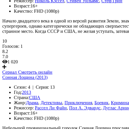
Режиссер:
Николь Кэссел
,
Стивен Уильямс
,
Стеф Грин
Возраст:
16+
Качество:
FHD (1080p)
Начало двадцатого века в одной из версий развития Земли, 
супергероев, однако категорически не обладающих сверхъестес
странное место. Когда СССР и США, не желая уступать, затева
10
Голосов:
1
8.2
7.0
1 020
Сериал
Смотреть онлайн
Сонная Лощина (2013)
Сезон:
4 |
Серия:
13
Год:
2013
Страна:
США
Жанр:
Драма
,
Детективы
,
Приключения
,
Боевик
,
Кримина
Режиссер:
Рассел Ли Файн
,
Пол А. Эдвардс
,
Дуглас Арни
Возраст:
16+
Качество:
FHD (1080p)
Небольшой провинциальный городок Сонная Лощина прославилс