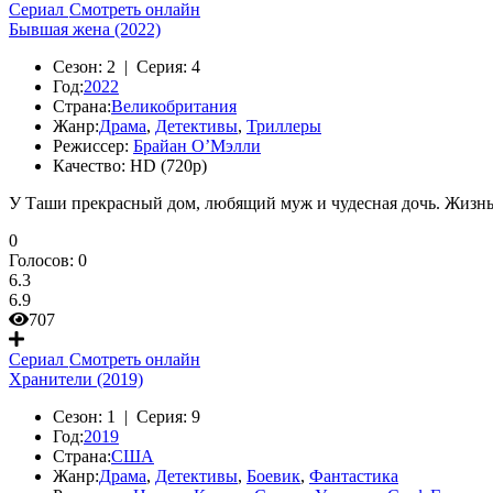
Сериал
Смотреть онлайн
Бывшая жена (2022)
Сезон:
2 |
Серия:
4
Год:
2022
Страна:
Великобритания
Жанр:
Драма
,
Детективы
,
Триллеры
Режиссер:
Брайан О’Мэлли
Качество:
HD (720p)
У Таши прекрасный дом, любящий муж и чудесная дочь. Жизнь 
0
Голосов:
0
6.3
6.9
707
Сериал
Смотреть онлайн
Хранители (2019)
Сезон:
1 |
Серия:
9
Год:
2019
Страна:
США
Жанр:
Драма
,
Детективы
,
Боевик
,
Фантастика