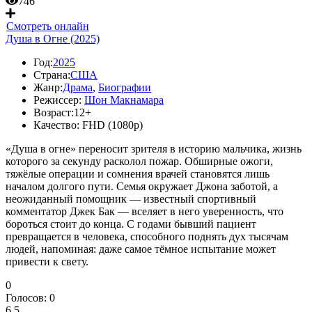
746
Смотреть онлайн
Душа в Огне (2025)
Год:
2025
Страна:
США
Жанр:
Драма
,
Биографии
Режиссер:
Шон Макнамара
Возраст:
12+
Качество:
FHD (1080p)
«Душа в огне» переносит зрителя в историю мальчика, жизнь
которого за секунду расколол пожар. Обширные ожоги,
тяжёлые операции и сомнения врачей становятся лишь
началом долгого пути. Семья окружает Джона заботой, а
неожиданный помощник — известный спортивный
комментатор Джек Бак — вселяет в него уверенность, что
бороться стоит до конца. С годами бывший пациент
превращается в человека, способного поднять дух тысячам
людей, напоминая: даже самое тёмное испытание может
привести к свету.
0
Голосов:
0
6.5