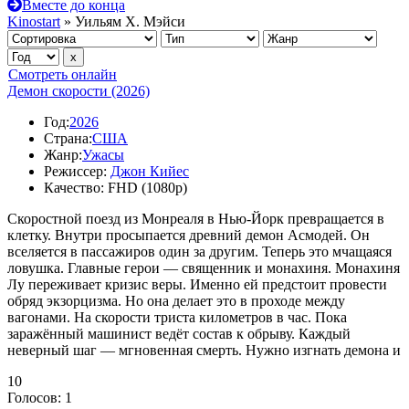
Вместе до конца
Kinostart
» Уильям Х. Мэйси
Смотреть онлайн
Демон скорости (2026)
Год:
2026
Страна:
США
Жанр:
Ужасы
Режиссер:
Джон Кийес
Качество:
FHD (1080p)
Скоростной поезд из Монреаля в Нью-Йорк превращается в
клетку. Внутри просыпается древний демон Асмодей. Он
вселяется в пассажиров один за другим. Теперь это мчащаяся
ловушка. Главные герои — священник и монахиня. Монахиня
Лу переживает кризис веры. Именно ей предстоит провести
обряд экзорцизма. Но она делает это в проходе между
вагонами. На скорости триста километров в час. Пока
заражённый машинист ведёт состав к обрыву. Каждый
неверный шаг — мгновенная смерть. Нужно изгнать демона и
10
Голосов:
1