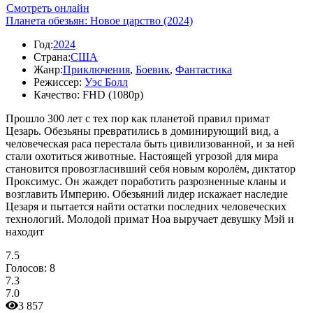
Смотреть онлайн
Планета обезьян: Новое царство (2024)
Год:
2024
Страна:
США
Жанр:
Приключения
,
Боевик
,
Фантастика
Режиссер:
Уэс Болл
Качество:
FHD (1080p)
Прошло 300 лет с тех пор как планетой правил примат
Цезарь. Обезьяны превратились в доминирующий вид, а
человеческая раса перестала быть цивилизованной, и за ней
стали охотиться животные. Настоящей угрозой для мира
становится провозгласивший себя новым королём, диктатор
Проксимус. Он жаждет поработить разрозненные кланы и
возглавить Империю. Обезьяний лидер искажает наследие
Цезаря и пытается найти остатки последних человеческих
технологий. Молодой примат Ноа выручает девушку Мэй и
находит
7.5
Голосов:
8
7.3
7.0
3 857