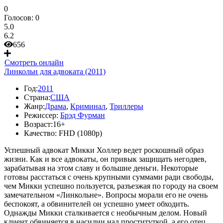
0
Голосов:
0
5.0
6.2
656
Смотреть онлайн
Линкольн для адвоката (2011)
Год:
2011
Страна:
США
Жанр:
Драма
,
Криминал
,
Триллеры
Режиссер:
Брэд Фурман
Возраст:
16+
Качество:
FHD (1080p)
Успешный адвокат Микки Холлер ведет роскошный образ
жизни. Как и все адвокаты, он привык защищать негодяев,
зарабатывая на этом славу и большие деньги. Некоторые
готовы расстаться с очень крупными суммами ради свободы,
чем Микки успешно пользуется, разъезжая по городу на своем
замечательном «Линкольне». Вопросы морали его не очень
беспокоят, а обвинителей он успешно умеет обходить.
Однажды Микки сталкивается с необычным делом. Новый
клиент обвиняется в насилии над проституткой, а его отец