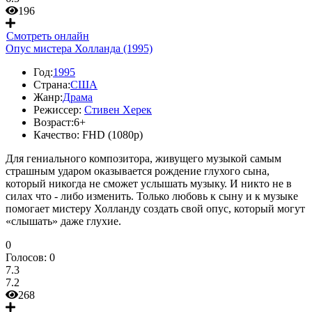
196
Смотреть онлайн
Опус мистера Холланда (1995)
Год:
1995
Страна:
США
Жанр:
Драма
Режиссер:
Стивен Херек
Возраст:
6+
Качество:
FHD (1080p)
Для гениального композитора, живущего музыкой самым
страшным ударом оказывается рождение глухого сына,
который никогда не сможет услышать музыку. И никто не в
силах что - либо изменить. Только любовь к сыну и к музыке
помогает мистеру Холланду создать свой опус, который могут
«слышать» даже глухие.
0
Голосов:
0
7.3
7.2
268