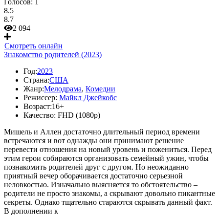
Голосов:
1
8.5
8.7
2 094
Смотреть онлайн
Знакомство родителей (2023)
Год:
2023
Страна:
США
Жанр:
Мелодрама
,
Комедии
Режиссер:
Майкл Джейкобс
Возраст:
16+
Качество:
FHD (1080p)
Мишель и Аллен достаточно длительный период времени
встречаются и вот однажды они принимают решение
перевести отношения на новый уровень и пожениться. Перед
этим герои собираются организовать семейный ужин, чтобы
познакомить родителей друг с другом. Но неожиданно
приятный вечер оборачивается достаточно серьезной
неловкостью. Изначально выясняется то обстоятельство –
родители не просто знакомы, а скрывают довольно пикантные
секреты. Однако тщательно стараются скрывать данный факт.
В дополнении к