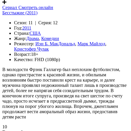
Сериал
Смотреть онлайн
Бесстыжие (2011)
Сезон:
11 |
Серия:
12
Год:
2011
Страна:
США
Жанр:
Драма
,
Комедии
Режиссер:
Иэн Б. МакДональд
,
Марк Майлод
,
Кристофер Чулак
Возраст:
18+
Качество:
FHD (1080p)
В молодости Фрэнк Галлагер был неплохим футболистом,
однако пристрастие к красивой жизни, и обильным
возлияниям быстро поставили крест на карьере, и далее
мужчина проявлял недюжинный талант лишь в производстве
детей, более не напрягая себя созидательным трудом. В
конечном итоге супруга, произведя на свет шестое по счету
чадо, просто исчезает в предрассветной дымке, трижды
плюнув на порог убогого жилища. Впрочем, джентльмен
продолжает вести аморальный образ жизни, предоставив
детям расти
10