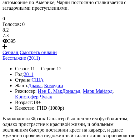
автомобиле по Америке, Чарли постоянно сталкивается с
загадочными преступлениями.
0
Голосов:
0
8.2
7.3
395
Сериал
Смотреть онлайн
Бесстыжие (2011)
Сезон:
11 |
Серия:
12
Год:
2011
Страна:
США
Жанр:
Драма
,
Комедии
Режиссер:
Иэн Б. МакДональд
,
Марк Майлод
,
Кристофер Чулак
Возраст:
18+
Качество:
FHD (1080p)
В молодости Фрэнк Галлагер был неплохим футболистом,
однако пристрастие к красивой жизни, и обильным
возлияниям быстро поставили крест на карьере, и далее
мужчина проявлял недюжинный талант лишь в производстве