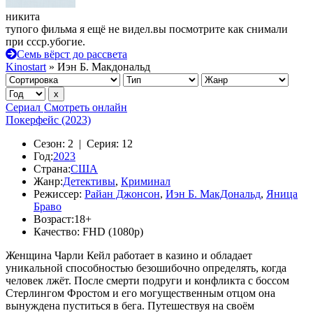
никита
тупого фильма я ещё не видел.вы посмотрите как снимали
при ссср.убогие.
Семь вёрст до рассвета
Kinostart
» Иэн Б. Макдональд
Сериал
Смотреть онлайн
Покерфейс (2023)
Сезон:
2 |
Серия:
12
Год:
2023
Страна:
США
Жанр:
Детективы
,
Криминал
Режиссер:
Райан Джонсон
,
Иэн Б. МакДональд
,
Яница
Браво
Возраст:
18+
Качество:
FHD (1080p)
Женщина Чарли Кейл работает в казино и обладает
уникальной способностью безошибочно определять, когда
человек лжёт. После смерти подруги и конфликта с боссом
Стерлингом Фростом и его могущественным отцом она
вынуждена пуститься в бега. Путешествуя на своём