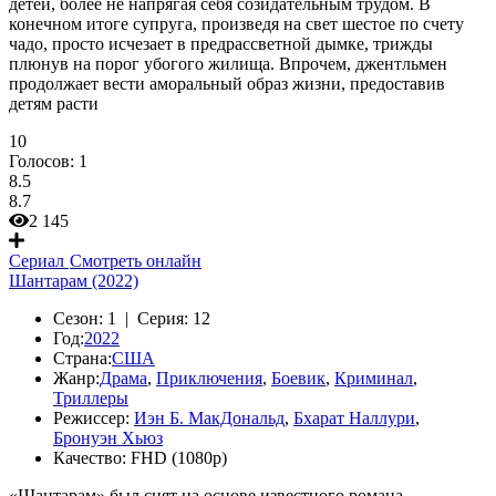
детей, более не напрягая себя созидательным трудом. В
конечном итоге супруга, произведя на свет шестое по счету
чадо, просто исчезает в предрассветной дымке, трижды
плюнув на порог убогого жилища. Впрочем, джентльмен
продолжает вести аморальный образ жизни, предоставив
детям расти
10
Голосов:
1
8.5
8.7
2 145
Сериал
Смотреть онлайн
Шантарам (2022)
Сезон:
1 |
Серия:
12
Год:
2022
Страна:
США
Жанр:
Драма
,
Приключения
,
Боевик
,
Криминал
,
Триллеры
Режиссер:
Иэн Б. МакДональд
,
Бхарат Наллури
,
Бронуэн Хьюз
Качество:
FHD (1080p)
«Шантарам» был снят на основе известного романа.