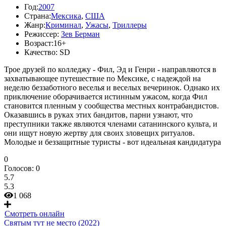
Год:
2007
Страна:
Мексика
,
США
Жанр:
Криминал
,
Ужасы
,
Триллеры
Режиссер:
Зев Берман
Возраст:
16+
Качество:
SD
Трое друзей по колледжу - Фил, Эд и Генри - направляются в
захватывающее путешествие по Мексике, с надеждой на
неделю беззаботного веселья и веселых вечеринок. Однако их
приключение оборачивается истинным ужасом, когда Фил
становится пленным у сообщества местных контрабандистов.
Оказавшись в руках этих бандитов, парни узнают, что
преступники также являются членами сатанинского культа, и
они ищут новую жертву для своих зловещих ритуалов.
Молодые и беззащитные туристы - вот идеальная кандидатура
0
Голосов:
0
5.7
5.3
1 068
Смотреть онлайн
Святым тут не место (2022)