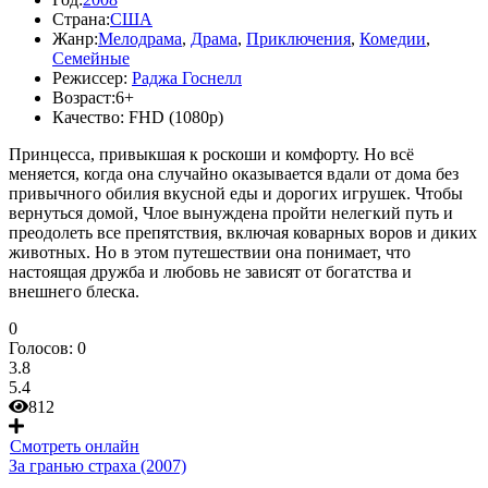
Страна:
США
Жанр:
Мелодрама
,
Драма
,
Приключения
,
Комедии
,
Семейные
Режиссер:
Раджа Госнелл
Возраст:
6+
Качество:
FHD (1080p)
Принцесса, привыкшая к роскоши и комфорту. Но всё
меняется, когда она случайно оказывается вдали от дома без
привычного обилия вкусной еды и дорогих игрушек. Чтобы
вернуться домой, Члое вынуждена пройти нелегкий путь и
преодолеть все препятствия, включая коварных воров и диких
животных. Но в этом путешествии она понимает, что
настоящая дружба и любовь не зависят от богатства и
внешнего блеска.
0
Голосов:
0
3.8
5.4
812
Смотреть онлайн
За гранью страха (2007)