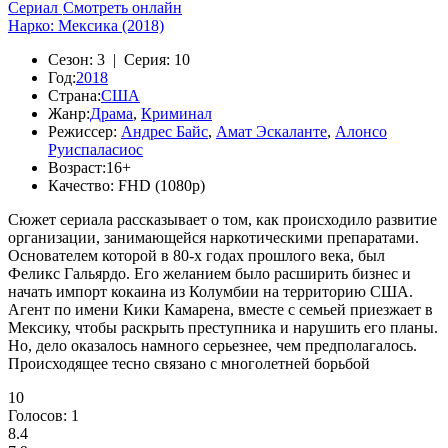
Сериал
Смотреть онлайн
Нарко: Мексика (2018)
Сезон:
3 |
Серия:
10
Год:
2018
Страна:
США
Жанр:
Драма
,
Криминал
Режиссер:
Андрес Байс
,
Амат Эскаланте
,
Алонсо
Руиспаласиос
Возраст:
16+
Качество:
FHD (1080p)
Сюжет сериала рассказывает о том, как происходило развитие
организации, занимающейся наркотическими препаратами.
Основателем которой в 80-х годах прошлого века, был
Феликс Гальярдо. Его желанием было расширить бизнес и
начать импорт кокаина из Колумбии на территорию США.
Агент по имени Кики Камарена, вместе с семьей приезжает в
Мексику, чтобы раскрыть преступника и нарушить его планы.
Но, дело оказалось намного серьезнее, чем предполагалось.
Происходящее тесно связано с многолетней борьбой
10
Голосов:
1
8.4