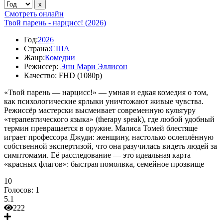
Смотреть онлайн
Твой парень - нарцисc! (2026)
Год:
2026
Страна:
США
Жанр:
Комедии
Режиссер:
Энн Мари Эллисон
Качество:
FHD (1080p)
«Твой парень — нарцисс!» — умная и едкая комедия о том,
как психологические ярлыки уничтожают живые чувства.
Режиссёр мастерски высмеивает современную культуру
«терапевтического языка» (therapy speak), где любой удобный
термин превращается в оружие. Малиса Томей блестяще
играет профессора Джуди: женщину, настолько ослеплённую
собственной экспертизой, что она разучилась видеть людей за
симптомами. Её расследование — это идеальная карта
«красных флагов»: быстрая помолвка, семейное прозвище
10
Голосов:
1
5.1
222