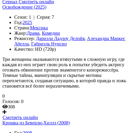
Сериал
Смотреть онлайн
Освобождение (2025)
Сезон:
1 |
Серия:
7
Год:
2025
Страна:
Мексика
Жанр:
Драма
,
Комедии
Режиссер:
Дариэла Ладлоу Делойя
,
Алехандра Маркес
Абелла
,
Габриэль Нунсио
Качество:
HD (720p)
Три женщины оказываются втянутыми в сложную игру, где
каждая из них играет свою роль в попытке убедить актрису
отозвать обвинение против знаменитого кинорежиссёра.
Темные тайны, манипуляции и скрытые мотивы
переплетаются, создавая ситуацию, в которой правда и ложь
становятся всё более неразличимыми.
0
Голосов:
0
308
Смотреть онлайн
Крошка из Беверли-Хиллз (2008)
Год:
2008