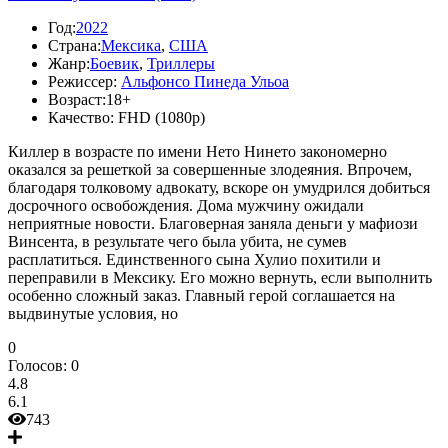
Год:
2022
Страна:
Мексика
,
США
Жанр:
Боевик
,
Триллеры
Режиссер:
Альфонсо Пинеда Ульоа
Возраст:
18+
Качество:
FHD (1080p)
Киллер в возрасте по имени Нето Нинето закономерно
оказался за решеткой за совершенные злодеяния. Впрочем,
благодаря толковому адвокату, вскоре он умудрился добиться
досрочного освобождения. Дома мужчину ожидали
неприятные новости. Благоверная заняла деньги у мафиози
Винсента, в результате чего была убита, не сумев
расплатиться. Единственного сына Хулио похитили и
переправили в Мексику. Его можно вернуть, если выполнить
особенно сложный заказ. Главный герой соглашается на
выдвинутые условия, но
0
Голосов:
0
4.8
6.1
743