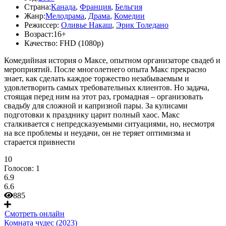
Страна:
Канада
,
Франция
,
Бельгия
Жанр:
Мелодрама
,
Драма
,
Комедии
Режиссер:
Оливье Накаш
,
Эрик Толедано
Возраст:
16+
Качество:
FHD (1080p)
Комедийная история о Максе, опытном организаторе свадеб и
мероприятий. После многолетнего опыта Макс прекрасно
знает, как сделать каждое торжество незабываемым и
удовлетворить самых требовательных клиентов. Но задача,
стоящая перед ним на этот раз, громадная – организовать
свадьбу для сложной и капризной пары. За кулисами
подготовки к празднику царит полный хаос. Макс
сталкивается с непредсказуемыми ситуациями, но, несмотря
на все проблемы и неудачи, он не теряет оптимизма и
старается привнести
10
Голосов:
1
6.9
6.6
885
Смотреть онлайн
Комната чудес (2023)