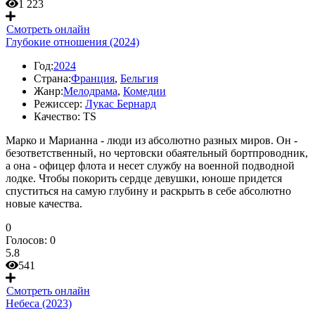
1 223
Смотреть онлайн
Глубокие отношения (2024)
Год:
2024
Страна:
Франция
,
Бельгия
Жанр:
Мелодрама
,
Комедии
Режиссер:
Лукас Бернард
Качество:
TS
Марко и Марианна - люди из абсолютно разных миров. Он -
безответственный, но чертовски обаятельный бортпроводник,
а она - офицер флота и несет службу на военной подводной
лодке. Чтобы покорить сердце девушки, юноше придется
спуститься на самую глубину и раскрыть в себе абсолютно
новые качества.
0
Голосов:
0
5.8
541
Смотреть онлайн
Небеса (2023)