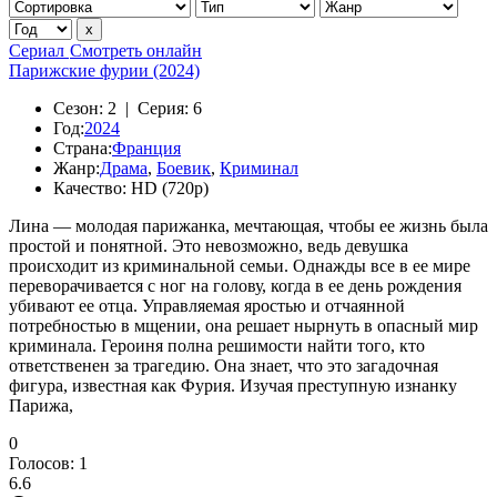
Сериал
Смотреть онлайн
Парижские фурии (2024)
Сезон:
2 |
Серия:
6
Год:
2024
Страна:
Франция
Жанр:
Драма
,
Боевик
,
Криминал
Качество:
HD (720p)
Лина — молодая парижанка, мечтающая, чтобы ее жизнь была
простой и понятной. Это невозможно, ведь девушка
происходит из криминальной семьи. Однажды все в ее мире
переворачивается с ног на голову, когда в ее день рождения
убивают ее отца. Управляемая яростью и отчаянной
потребностью в мщении, она решает нырнуть в опасный мир
криминала. Героиня полна решимости найти того, кто
ответственен за трагедию. Она знает, что это загадочная
фигура, известная как Фурия. Изучая преступную изнанку
Парижа,
0
Голосов:
1
6.6