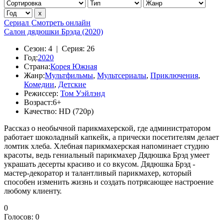
Сериал
Смотреть онлайн
Салон дядюшки Брэда (2020)
Сезон:
4 |
Серия:
26
Год:
2020
Страна:
Корея Южная
Жанр:
Мультфильмы
,
Мультсериалы
,
Приключения
,
Комедии
,
Детские
Режиссер:
Том Уэйлэнд
Возраст:
6+
Качество:
HD (720p)
Рассказ о необычной парикмахерской, где администратором
работает шоколадный капкейк, а прически посетителям делает
ломтик хлеба. Хлебная парикмахерская напоминает студию
красоты, ведь гениальный парикмахер Дядюшка Брэд умеет
украшать десерты красиво и со вкусом. Дядюшка Брэд -
мастер-декоратор и талантливый парикмахер, который
способен изменить жизнь и создать потрясающее настроение
любому клиенту.
0
Голосов:
0