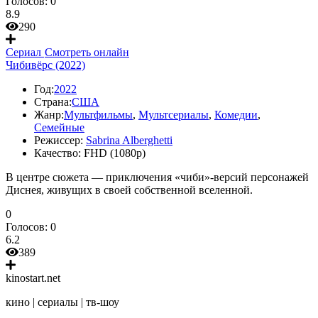
Голосов:
0
8.9
290
Сериал
Смотреть онлайн
Чибивёрс (2022)
Год:
2022
Страна:
США
Жанр:
Мультфильмы
,
Мультсериалы
,
Комедии
,
Семейные
Режиссер:
Sabrina Alberghetti
Качество:
FHD (1080p)
В центре сюжета — приключения «чиби»-версий персонажей
Диснея, живущих в своей собственной вселенной.
0
Голосов:
0
6.2
389
kinostart.net
кино | сериалы | тв-шоу