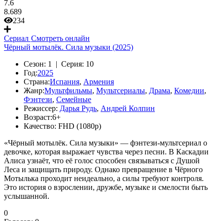
7.6
8.689
234
Сериал
Смотреть онлайн
Чёрный мотылёк. Сила музыки (2025)
Сезон:
1 |
Серия:
10
Год:
2025
Страна:
Испания
,
Армения
Жанр:
Мультфильмы
,
Мультсериалы
,
Драма
,
Комедии
,
Фэнтези
,
Семейные
Режиссер:
Дарья Рудь
,
Андрей Колпин
Возраст:
6+
Качество:
FHD (1080p)
«Чёрный мотылёк. Сила музыки» — фэнтези-мультсериал о
девочке, которая выражает чувства через песни. В Каскадии
Алиса узнаёт, что её голос способен связываться с Душой
Леса и защищать природу. Однако превращение в Чёрного
Мотылька проходит неидеально, а силы требуют контроля.
Это история о взрослении, дружбе, музыке и смелости быть
услышанной.
0