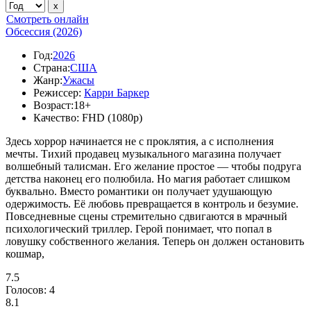
Смотреть онлайн
Обсессия (2026)
Год:
2026
Страна:
США
Жанр:
Ужасы
Режиссер:
Карри Баркер
Возраст:
18+
Качество:
FHD (1080p)
Здесь хоррор начинается не с проклятия, а с исполнения
мечты. Тихий продавец музыкального магазина получает
волшебный талисман. Его желание простое — чтобы подруга
детства наконец его полюбила. Но магия работает слишком
буквально. Вместо романтики он получает удушающую
одержимость. Её любовь превращается в контроль и безумие.
Повседневные сцены стремительно сдвигаются в мрачный
психологический триллер. Герой понимает, что попал в
ловушку собственного желания. Теперь он должен остановить
кошмар,
7.5
Голосов:
4
8.1