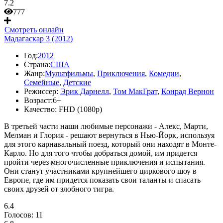
7.2
777
Смотреть онлайн
Мадагаскар 3 (2012)
Год:
2012
Страна:
США
Жанр:
Мультфильмы
,
Приключения
,
Комедии
,
Семейные
,
Детские
Режиссер:
Эрик Дарнелл
,
Том МакГрат
,
Конрад Вернон
Возраст:
6+
Качество:
FHD (1080p)
В третьей части наши любимые персонажи - Алекс, Марти,
Мелман и Глория - решают вернуться в Нью-Йорк, используя
для этого карнавальный поезд, который они находят в Монте-
Карло. Но для того чтобы добраться домой, им придется
пройти через многочисленные приключения и испытания.
Они станут участниками крупнейшего циркового шоу в
Европе, где им придется показать свои таланты и спасать
своих друзей от злобного тигра.
6.4
Голосов:
11