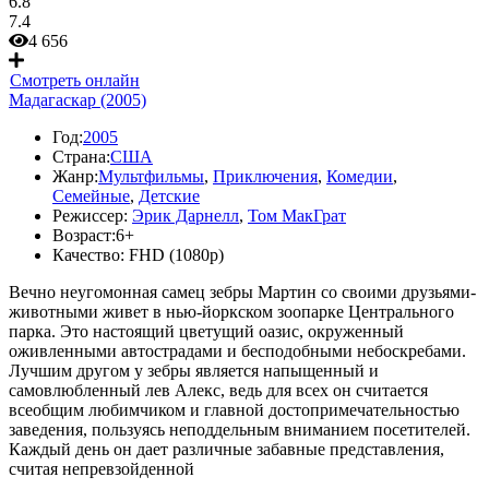
6.8
7.4
4 656
Смотреть онлайн
Мадагаскар (2005)
Год:
2005
Страна:
США
Жанр:
Мультфильмы
,
Приключения
,
Комедии
,
Семейные
,
Детские
Режиссер:
Эрик Дарнелл
,
Том МакГрат
Возраст:
6+
Качество:
FHD (1080p)
Вечно неугомонная самец зебры Мартин со своими друзьями-
животными живет в нью-йоркском зоопарке Центрального
парка. Это настоящий цветущий оазис, окруженный
оживленными автострадами и бесподобными небоскребами.
Лучшим другом у зебры является напыщенный и
самовлюбленный лев Алекс, ведь для всех он считается
всеобщим любимчиком и главной достопримечательностью
заведения, пользуясь неподдельным вниманием посетителей.
Каждый день он дает различные забавные представления,
считая непревзойденной