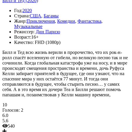
Билл и Тед (2020)
Год:
2020
Страна:
США
,
Багамы
Жанр:
Приключения
,
Комедии
,
Фантастика
,
Музыкальные
Режиссер:
Дин Паризо
Возраст:
16+
Качество:
FHD (1080p)
Билл и Тед всю жизнь верили в пророчество, что их рок-н-
ролл спасёт вселенную от гибели, но великую песню так и не
сочинили. Когда глобальная катастрофа уже на носу, и в мире
происходят смещения пространства и времени, дочь Руфуса
Келли забирает приятелей в будущее, где они узнают, что на
спасение мира у них остаётся 77 минут. И тогда они
отправляются в будущее, чтобы стырить песню… у самих
себя. А в это время их дочери Теа и Билли решают помочь
папашам и, позаимствовав у Келли машину времени,
10
Голосов:
2
6.0
5.6
540