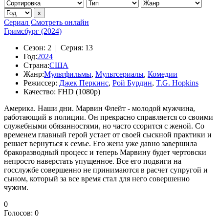
Сериал
Смотреть онлайн
Гримсбург (2024)
Сезон:
2 |
Серия:
13
Год:
2024
Страна:
США
Жанр:
Мультфильмы
,
Мультсериалы
,
Комедии
Режиссер:
Джек Перкинс
,
Рой Бурдин
,
T.G. Hopkins
Качество:
FHD (1080p)
Америка. Наши дни. Марвин Флейт - молодой мужчина,
работающий в полиции. Он прекрасно справляется со своими
служебными обязанностями, но часто ссорится с женой. Со
временем главный герой устает от своей сыскной практики и
решает вернуться к семье. Его жена уже давно завершила
бракоразводный процесс и теперь Марвину будет чертовски
непросто наверстать упущенное. Все его подвиги на
госслужбе совершенно не принимаются в расчет супругой и
сыном, который за все время стал для него совершенно
чужим.
0
Голосов:
0