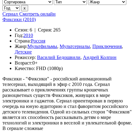
Сериал
Смотреть онлайн
Фиксики (2010)
Сезон:
6 |
Серия:
265
Год:
2010
Страна:
Россия
Жанр:
Мультфильмы
,
Мультсериалы
,
Приключения
,
Детские
Режиссер:
Василий Бедошвили
,
Андрей Колпин
Возраст:
0+
Качество:
FHD (1080p)
Фиксики - "Фиксики" - российский анимационный
телесериал, выходящий в эфир с 2010 года. Сериал
рассказывает о приключениях группы крошечных
разноцветных существ Фиксиков, живущих в мире
электроники и гаджетов. Сериал ориентирован в первую
очередь на юную аудиторию и стал фаворитом российского
детского телевидения. Одной из сильных сторон "Фиксиков"
является их способность рассказывать детям о мире
технологий и электроники в веселой и увлекательной форме.
В сериале сложные