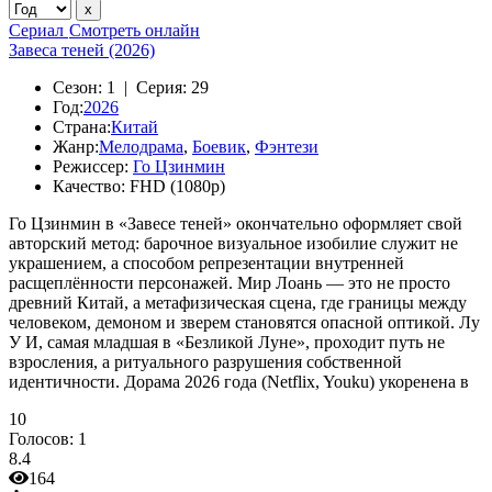
Сериал
Смотреть онлайн
Завеса теней (2026)
Сезон:
1 |
Серия:
29
Год:
2026
Страна:
Китай
Жанр:
Мелодрама
,
Боевик
,
Фэнтези
Режиссер:
Го Цзинмин
Качество:
FHD (1080p)
Го Цзинмин в «Завесе теней» окончательно оформляет свой
авторский метод: барочное визуальное изобилие служит не
украшением, а способом репрезентации внутренней
расщеплённости персонажей. Мир Лоань — это не просто
древний Китай, а метафизическая сцена, где границы между
человеком, демоном и зверем становятся опасной оптикой. Лу
У И, самая младшая в «Безликой Луне», проходит путь не
взросления, а ритуального разрушения собственной
идентичности. Дорама 2026 года (Netflix, Youku) укоренена в
10
Голосов:
1
8.4
164