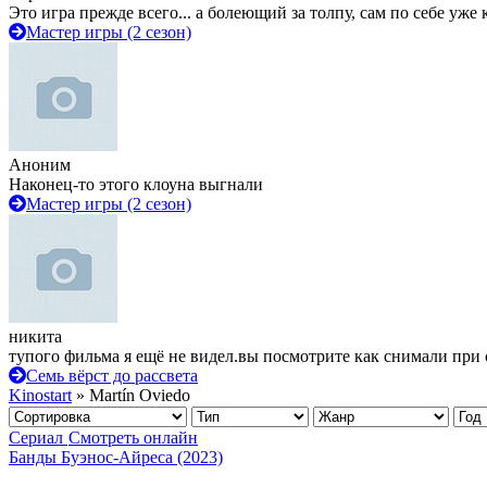
Это игра прежде всего... а болеющий за толпу, сам по себе уже
Мастер игры (2 сезон)
Аноним
Наконец-то этого клоуна выгнали
Мастер игры (2 сезон)
никита
тупого фильма я ещё не видел.вы посмотрите как снимали при 
Семь вёрст до рассвета
Kinostart
» Martín Oviedo
Сериал
Смотреть онлайн
Банды Буэнос-Айреса (2023)