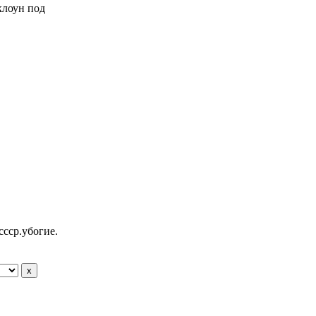
 клоун под
ссср.убогие.