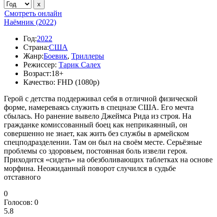
Смотреть онлайн
Наёмник (2022)
Год:
2022
Страна:
США
Жанр:
Боевик
,
Триллеры
Режиссер:
Тарик Салех
Возраст:
18+
Качество:
FHD (1080p)
Герой с детства поддерживал себя в отличной физической
форме, намереваясь служить в спецназе США. Его мечта
сбылась. Но ранение вывело Джеймса Рида из строя. На
гражданке комиссованный боец как неприкаянный, он
совершенно не знает, как жить без службы в армейском
спецподразделении. Там он был на своём месте. Серьёзные
проблемы со здоровьем, постоянная боль извели героя.
Приходится «сидеть» на обезболивающих таблетках на основе
морфина. Неожиданный поворот случился в судьбе
отставного
0
Голосов:
0
5.8