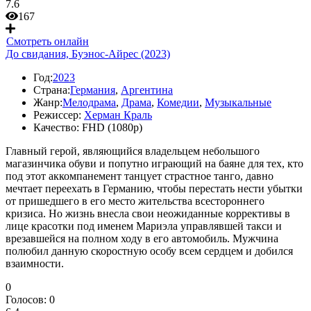
7.6
167
Смотреть онлайн
До свидания, Буэнос-Айрес (2023)
Год:
2023
Страна:
Германия
,
Аргентина
Жанр:
Мелодрама
,
Драма
,
Комедии
,
Музыкальные
Режиссер:
Херман Краль
Качество:
FHD (1080p)
Главный герой, являющийся владельцем небольшого
магазинчика обуви и попутно играющий на баяне для тех, кто
под этот аккомпанемент танцует страстное танго, давно
мечтает переехать в Германию, чтобы перестать нести убытки
от пришедшего в его место жительства всестороннего
кризиса. Но жизнь внесла свои неожиданные коррективы в
лице красотки под именем Мариэла управлявшей такси и
врезавшейся на полном ходу в его автомобиль. Мужчина
полюбил данную скоростную особу всем сердцем и добился
взаимности.
0
Голосов:
0