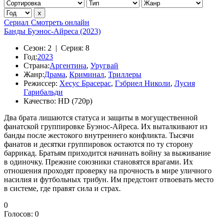
Сериал
Смотреть онлайн
Банды Буэнос-Айреса (2023)
Сезон:
2 |
Серия:
8
Год:
2023
Страна:
Аргентина
,
Уругвай
Жанр:
Драма
,
Криминал
,
Триллеры
Режиссер:
Хесус Брасерас
,
Гэбриел Николи
,
Лусия
Гарибальди
Качество:
HD (720p)
Два брата лишаются статуса и защиты в могущественной
фанатской группировке Буэнос-Айреса. Их выталкивают из
банды после жестокого внутреннего конфликта. Тысячи
фанатов и десятки группировок остаются по ту сторону
баррикад. Братьям приходится начинать войну за выживание
в одиночку. Прежние союзники становятся врагами. Их
отношения проходят проверку на прочность в мире уличного
насилия и футбольных трибун. Им предстоит отвоевать место
в системе, где правят сила и страх.
0
Голосов:
0